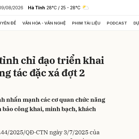
09/08/2026
Hà Tĩnh
28°C
/ 25 - 28°C
YÊN ĐỀ
VĂN HÓA - VĂN NGHỆ
PHIM TÀI LIỆU
PODCAST
DỰ
bình luận
ỉnh chỉ đạo triển khai
ng tác đặc xá đợt 2
nh nhấn mạnh các cơ quan chức năng
Hủy
G
m bảo công khai, minh bạch, khách
1244/2025/QĐ-CTN ngày 3/7/2025 của