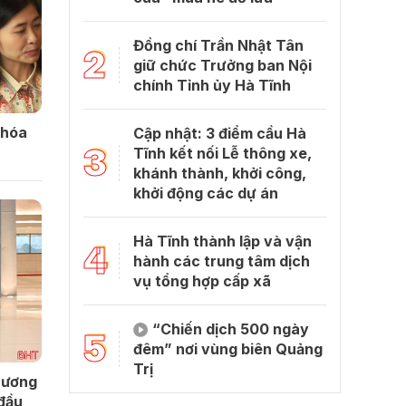
Đồng chí Trần Nhật Tân
2
giữ chức Trưởng ban Nội
chính Tỉnh ủy Hà Tĩnh
khóa
Cập nhật: 3 điểm cầu Hà
3
Tĩnh kết nối Lễ thông xe,
khánh thành, khởi công,
khởi động các dự án
Hà Tĩnh thành lập và vận
4
hành các trung tâm dịch
vụ tổng hợp cấp xã
“Chiến dịch 500 ngày
5
đêm” nơi vùng biên Quảng
Trị
 ương
 đầu