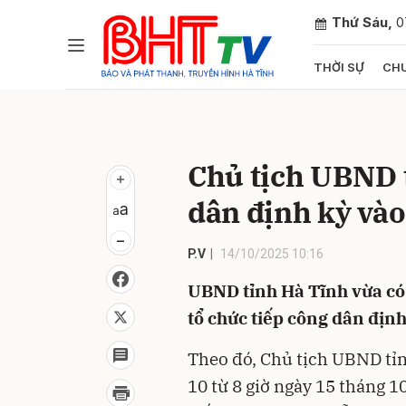
Thứ Sáu,
0
THỜI SỰ
CHU
Gửi 
Chủ tịch UBND 
dân định kỳ vào
P.V
14/10/2025 10:16
UBND tỉnh Hà Tĩnh vừa có 
tổ chức tiếp công dân địn
Theo đó, Chủ tịch UBND tỉn
10 từ 8 giờ ngày 15 tháng 1