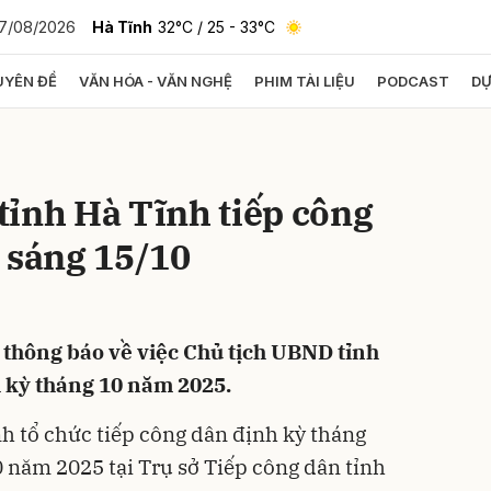
7/08/2026
Hà Tĩnh
32°C
/ 25 - 33°C
YÊN ĐỀ
VĂN HÓA - VĂN NGHỆ
PHIM TÀI LIỆU
PODCAST
DỰ
bình luận
tỉnh Hà Tĩnh tiếp công
 sáng 15/10
thông báo về việc Chủ tịch UBND tỉnh
Hủy
G
h kỳ tháng 10 năm 2025.
h tổ chức tiếp công dân định kỳ tháng
0 năm 2025 tại Trụ sở Tiếp công dân tỉnh