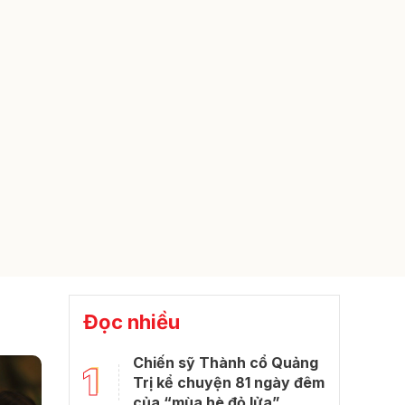
Đọc nhiều
Chiến sỹ Thành cổ Quảng
1
Trị kể chuyện 81 ngày đêm
của “mùa hè đỏ lửa”