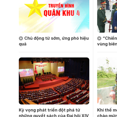
Chủ động từ sớm, ứng phó hiệu
“Chiến
quả
vùng biên
Kỳ vọng phát triển đột phá từ
Khí thế m
những quyết sách của Đại hội XIV
chào mừn