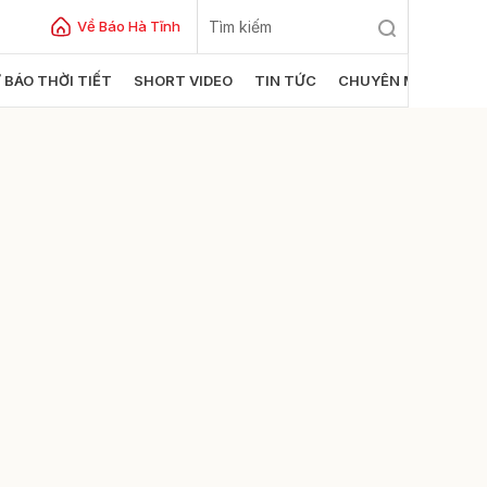
Về Báo Hà Tĩnh
 BÁO THỜI TIẾT
SHORT VIDEO
TIN TỨC
CHUYÊN MỤC
ửi