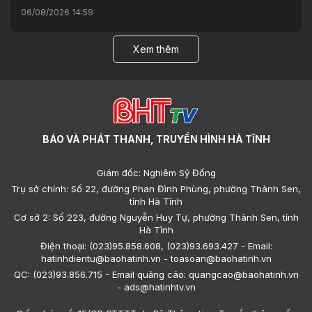
06/08/2026 14:59
Xem thêm
BÁO VÀ PHÁT THANH, TRUYỀN HÌNH HÀ TĨNH
Giám đốc: Nghiêm Sỹ Đống
Trụ sở chính: Số 22, đường Phan Đình Phùng, phường Thành Sen,
tỉnh Hà Tĩnh
Cơ sở 2: Số 223, đường Nguyễn Huy Tự, phường Thành Sen, tỉnh
Hà Tĩnh
Điện thoại: (023)95.858.608, (023)93.693.427 - Email:
hatinhdientu@baohatinh.vn - toasoan@baohatinh.vn
QC: (023)93.856.715 - Email quảng cáo: quangcao@baohatinh.vn
- ads@hatinhtv.vn