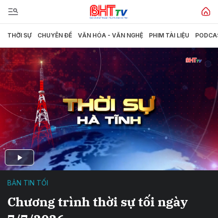
THỜI SỰ
CHUYÊN ĐỀ
VĂN HÓA - VĂN NGHỆ
PHIM TÀI LIỆU
PODCA
BẢN TIN TỐI
Chương trình thời sự tối ngày