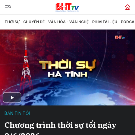
THỜI SỰ
CHUYÊN ĐỀ
VĂN HÓA - VĂN NGHỆ
PHIM TÀI LIỆU
PODCA
BẢN TIN TỐI
Chương trình thời sự tối ngày