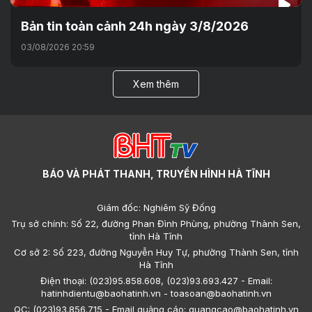
Bản tin toàn cảnh 24h ngày 3/8/2026
03/08/2026 20:59
Xem thêm
BÁO VÀ PHÁT THANH, TRUYỀN HÌNH HÀ TĨNH
Giám đốc: Nghiêm Sỹ Đống
Trụ sở chính: Số 22, đường Phan Đình Phùng, phường Thành Sen,
tỉnh Hà Tĩnh
Cơ sở 2: Số 223, đường Nguyễn Huy Tự, phường Thành Sen, tỉnh
Hà Tĩnh
Điện thoại: (023)95.858.608, (023)93.693.427 - Email:
hatinhdientu@baohatinh.vn - toasoan@baohatinh.vn
QC: (023)93.856.715 - Email quảng cáo: quangcao@baohatinh.vn