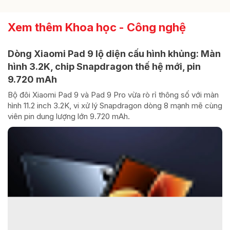
Xem thêm Khoa học - Công nghệ
Dòng Xiaomi Pad 9 lộ diện cấu hình khủng: Màn
hình 3.2K, chip Snapdragon thế hệ mới, pin
9.720 mAh
Bộ đôi Xiaomi Pad 9 và Pad 9 Pro vừa rò rỉ thông số với màn
hình 11.2 inch 3.2K, vi xử lý Snapdragon dòng 8 mạnh mẽ cùng
viên pin dung lượng lớn 9.720 mAh.