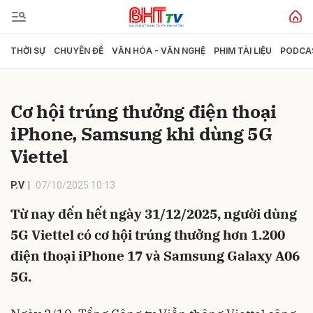
THỜI SỰ
CHUYÊN ĐỀ
VĂN HÓA - VĂN NGHỆ
PHIM TÀI LIỆU
PODCA
Gửi bình luận
Cơ hội trúng thưởng điện thoại
iPhone, Samsung khi dùng 5G
Viettel
P.V
07/10/2025 10:13
Từ nay đến hết ngày 31/12/2025, người dùng
Hủy
Gửi
5G Viettel có cơ hội trúng thưởng hơn 1.200
điện thoại iPhone 17 và Samsung Galaxy A06
5G.