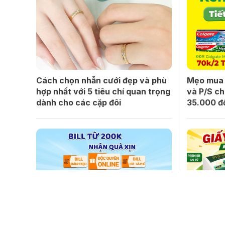
Cách chọn nhẫn cưới đẹp và phù
Mẹo mua 
hợp nhất với 5 tiêu chí quan trọng
và P/S ch
dành cho các cặp đôi
35.000 đ