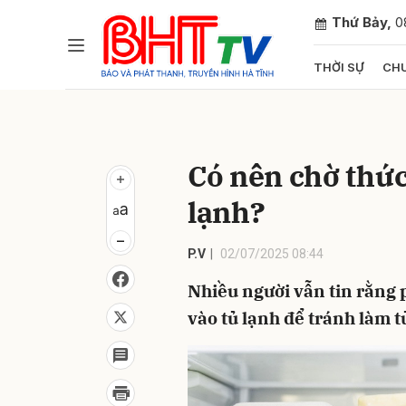
Thứ Bảy,
0
THỜI SỰ
CHU
Gửi 
Có nên chờ thức
lạnh?
P.V
02/07/2025 08:44
Nhiều người vẫn tin rằng 
vào tủ lạnh để tránh làm t