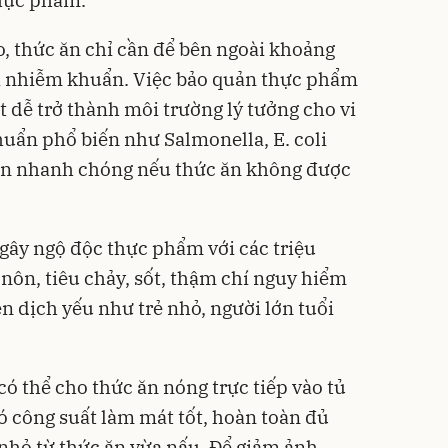
thực phẩm.
o, thức ăn chỉ cần để bên ngoài khoảng
bị nhiễm khuẩn. Việc bảo quản thực phẩm
t dễ trở thành môi trường lý tưởng cho vi
huẩn phổ biến như Salmonella, E. coli
riển nhanh chóng nếu thức ăn không được
gây ngộ độc thực phẩm với các triệu
ôn, tiêu chảy, sốt, thậm chí nguy hiểm
n dịch yếu như trẻ nhỏ, người lớn tuổi
ó thể cho thức ăn nóng trực tiếp vào tủ
có công suất làm mát tốt, hoàn toàn đủ
 nhỏ từ thức ăn vừa nấu. Để giảm ảnh