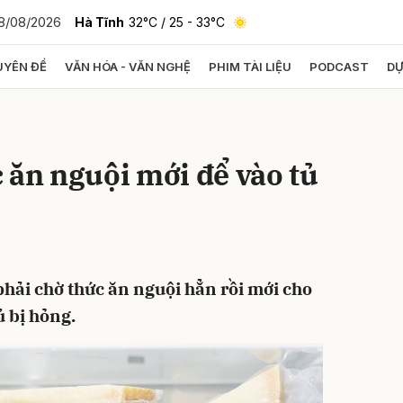
8/08/2026
Hà Tĩnh
32°C
/ 25 - 33°C
YÊN ĐỀ
VĂN HÓA - VĂN NGHỆ
PHIM TÀI LIỆU
PODCAST
DỰ
bình luận
 ăn nguội mới để vào tủ
phải chờ thức ăn nguội hẳn rồi mới cho
Hủy
G
ủ bị hỏng.