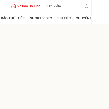
Về Báo Hà Tĩnh
 BÁO THỜI TIẾT
SHORT VIDEO
TIN TỨC
CHUYÊN MỤC
ửi