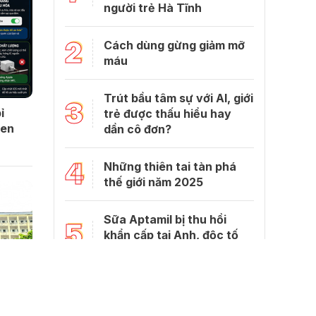
người trẻ Hà Tĩnh
2
Cách dùng gừng giảm mỡ
máu
Trút bầu tâm sự với Al, giới
3
ỉ
trẻ được thấu hiểu hay
uen
dần cô đơn?
4
Những thiên tai tàn phá
thế giới năm 2025
Sữa Aptamil bị thu hồi
5
khẩn cấp tại Anh, độc tố
bên trong gây hại gì?