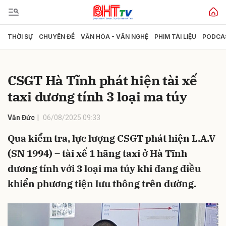
THỜI SỰ
CHUYÊN ĐỀ
VĂN HÓA - VĂN NGHỆ
PHIM TÀI LIỆU
PODCA
Gửi bình luận
CSGT Hà Tĩnh phát hiện tài xế
taxi dương tính 3 loại ma túy
Văn Đức
06/08/2025 09:33
Qua kiểm tra, lực lượng CSGT phát hiện L.A.V
(SN 1994) – tài xế 1 hãng taxi ở Hà Tĩnh
Hủy
Gửi
dương tính với 3 loại ma túy khi đang điều
khiển phương tiện lưu thông trên đường.