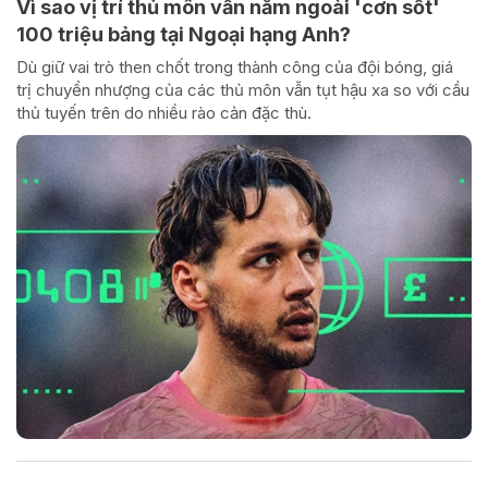
Vì sao vị trí thủ môn vẫn nằm ngoài 'cơn sốt'
100 triệu bảng tại Ngoại hạng Anh?
Dù giữ vai trò then chốt trong thành công của đội bóng, giá
trị chuyển nhượng của các thủ môn vẫn tụt hậu xa so với cầu
thủ tuyến trên do nhiều rào cản đặc thù.