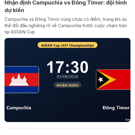
Nhận định Campuchia vs Đông Timor: đội hình
dự kiến
Campuchia và Đông Timor cùng chưa có điểm, trong khi ưu
thế đối đầu nghiêng rõ về Campuchia trước cuộc chạm trán
tại ASEAN Cup