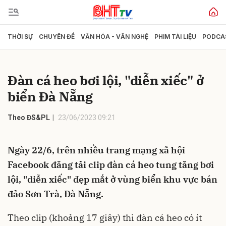
THỜI SỰ
CHUYÊN ĐỀ
VĂN HÓA - VĂN NGHỆ
PHIM TÀI LIỆU
PODCA
Gửi bình luận
Đàn cá heo bơi lội, "diễn xiếc" ở
biển Đà Nẵng
Theo ĐS&PL
23/06/2023 09:21
Ngày 22/6, trên nhiều trang mạng xã hội
Hủy
Gửi
Facebook đăng tải clip đàn cá heo tung tăng bơi
lội, "diễn xiếc" đẹp mắt ở vùng biển khu vực bán
đảo Sơn Trà, Đà Nẵng.
Theo clip (khoảng 17 giây) thì đàn cá heo có ít