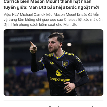
Carrick biến Mason Mount thành hạt nhân
tuyến giữa: Man Utd báo hiệu bước ngoặt mới
Việc HLV Michael Carrick kéo Mason Mount lùi sâu đá tiền
vệ trung tâm không chỉ giúp cựu sao Chelsea lột xác mà còn
định hình phong cách kiểm soát cho Man Utd.