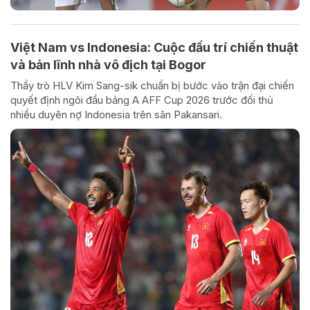
Việt Nam vs Indonesia: Cuộc đấu trí chiến thuật
và bản lĩnh nhà vô địch tại Bogor
Thầy trò HLV Kim Sang-sik chuẩn bị bước vào trận đại chiến
quyết định ngôi đầu bảng A AFF Cup 2026 trước đối thủ
nhiều duyên nợ Indonesia trên sân Pakansari.