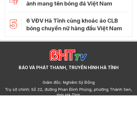
ảnh mang tên bóng đá Việt Nam
5
6 VĐV Hà Tĩnh cùng khoác áo CLB
bóng chuyền nữ hàng đầu Việt Nam
BÁO VÀ PHÁT THANH, TRUYỀN HÌNH HÀ TĨNH
Giám đốc: Nghiêm Sỹ Đống
Trụ sở chính: Số 22, đường Phan Đình Phùng, phường Thành Sen,
tỉnh Hà Tĩnh
Cơ sở 2: Số 223, đường Nguyễn Huy Tự, phường Thành Sen, tỉnh
Hà Tĩnh
Điện thoại: (023)95.858.608, (023)93.693.427 - Email:
hatinhdientu@baohatinh.vn - toasoan@baohatinh.vn
QC: (023)93.856.715 - Email quảng cáo: quangcao@baohatinh.vn
- ads@hatinhtv.vn