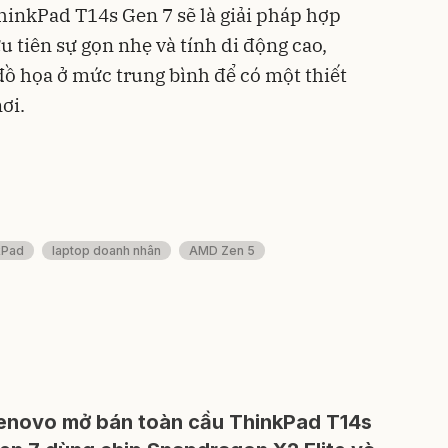
ThinkPad T14s Gen 7 sẽ là giải pháp hợp
 tiên sự gọn nhẹ và tính di động cao,
ồ họa ở mức trung bình để có một thiết
ơi.
kPad
laptop doanh nhân
AMD Zen 5
enovo mở bán toàn cầu ThinkPad T14s