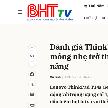
Thứ Năm,
THỜI SỰ
CHU
Gửi 
Đánh giá Think
mỏng nhẹ trở t
năng
Vũ Sơn
09/07/2026 04:42
Lenovo ThinkPad T14s Gen 
động với trọng lượng chỉ 1,
dấu hiệu thụt lùi so với thế