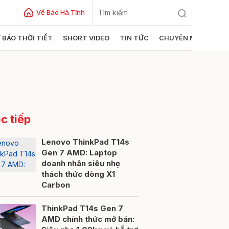
Về Báo Hà Tĩnh
 BÁO THỜI TIẾT
SHORT VIDEO
TIN TỨC
CHUYÊN MỤC
c tiếp
Lenovo ThinkPad T14s
Gen 7 AMD: Laptop
doanh nhân siêu nhẹ
ửi
thách thức dòng X1
Carbon
ThinkPad T14s Gen 7
AMD chính thức mở bán: