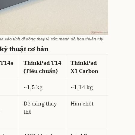
đa vào tính di động thay vì sức mạnh đồ họa thuần túy.
kỹ thuật cơ bản
 T14s
ThinkPad T14
ThinkPad
(Tiêu chuẩn)
X1 Carbon
~1,5 kg
~1,14 kg
Dễ dàng thay
Hàn chết
ể
thế