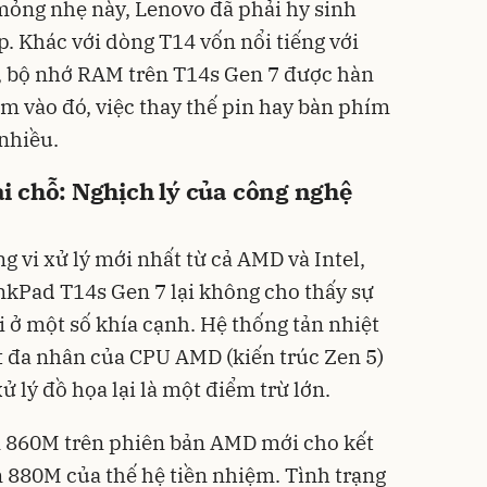
mỏng nhẹ này, Lenovo đã phải hy sinh
p. Khác với dòng T14 vốn nổi tiếng với
, bộ nhớ RAM trên T14s Gen 7 được hàn
m vào đó, việc thay thế pin hay bàn phím
nhiều.
i chỗ: Nghịch lý của công nghệ
 vi xử lý mới nhất từ cả AMD và Intel,
nkPad T14s Gen 7 lại không cho thấy sự
ùi ở một số khía cạnh. Hệ thống tản nhiệt
ất đa nhân của CPU AMD (kiến trúc Zen 5)
 lý đồ họa lại là một điểm trừ lớn.
n 860M trên phiên bản AMD mới cho kết
 880M của thế hệ tiền nhiệm. Tình trạng