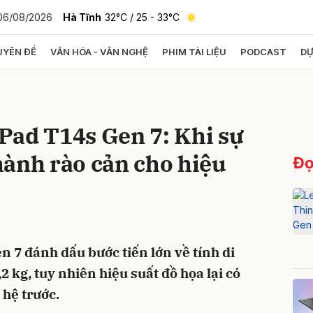
06/08/2026
Hà Tĩnh
32°C
/ 25 - 33°C
YÊN ĐỀ
VĂN HÓA - VĂN NGHỆ
PHIM TÀI LIỆU
PODCAST
DỰ
bình luận
Pad T14s Gen 7: Khi sự
hành rào cản cho hiệu
Đọ
Hủy
G
7 đánh dấu bước tiến lớn về tính di
2 kg, tuy nhiên hiệu suất đồ họa lại có
 hệ trước.