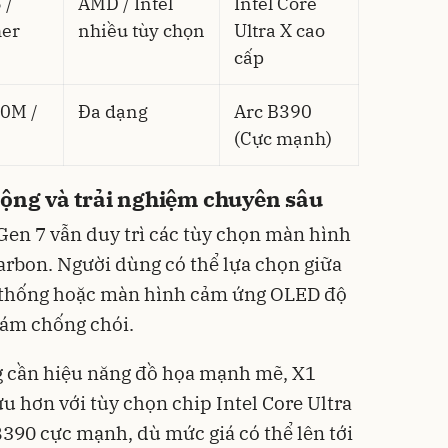
 /
AMD / Intel
Intel Core
her
nhiều tùy chọn
Ultra X cao
cấp
0M /
Đa dạng
Arc B390
(Cực mạnh)
động và trải nghiệm chuyên sâu
 Gen 7 vẫn duy trì các tùy chọn màn hình
rbon. Người dùng có thể lựa chọn giữa
 thống hoặc màn hình cảm ứng OLED độ
hám chống chói.
g cần hiệu năng đồ họa mạnh mẽ, X1
ưu hơn với tùy chọn chip Intel Core Ultra
390 cực mạnh, dù mức giá có thể lên tới