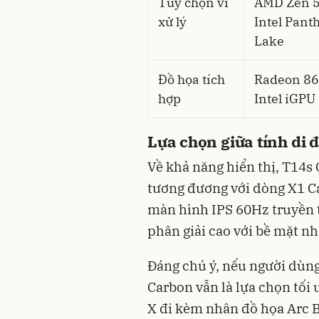
Tùy chọn vi
AMD Zen 5
xử lý
Intel Pant
Lake
Đồ họa tích
Radeon 86
hợp
Intel iGPU
Lựa chọn giữa tính di 
Về khả năng hiển thị, T14s
tương đương với dòng X1 Ca
màn hình IPS 60Hz truyền
phân giải cao với bề mặt n
Đáng chú ý, nếu người dùn
Carbon vẫn là lựa chọn tối 
X đi kèm nhân đồ họa Arc B