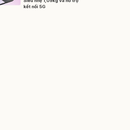
Siêu nhẹ 1,09kg và hỗ trợ
kết nối 5G