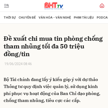
THỜI SỰ
CHUYÊN ĐỀ
VĂN HÓA - VĂN NGHỆ
PHIM TÀI LIỆU
PODCA
Gửi bình luận
Đề xuất chi mua tin phòng chống
tham nhũng tối đa 50 triệu
đồng/tin
19/06/2024 08:46
Hủy
Gửi
Bộ Tài chính đang lấy ý kiến góp ý với dự thảo
Thông tư quy định việc quản lý, sử dụng kinh
phí phục vụ hoạt động của Ban Chỉ đạo phòng,
chống tham nhũng, tiêu cực các cấp.