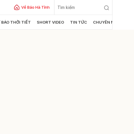
Về Báo Hà Tĩnh
 BÁO THỜI TIẾT
SHORT VIDEO
TIN TỨC
CHUYÊN MỤC
ửi