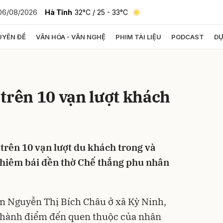
06/08/2026
Hà Tĩnh
32°C
/ 25 - 33°C
YÊN ĐỀ
VĂN HÓA - VĂN NGHỆ
PHIM TÀI LIỆU
PODCAST
DỰ
bình luận
trên 10 vạn lượt khách
trên 10 vạn lượt du khách trong và
chiêm bái đền thờ Chế thắng phu nhân
Hủy
G
n Nguyễn Thị Bích Châu ở xã Kỳ Ninh,
ở thành điểm đến quen thuộc của nhân