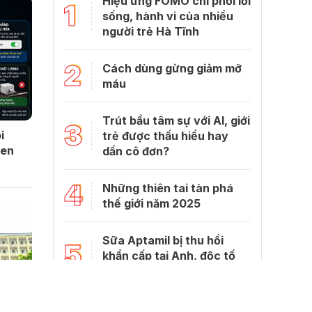
Hiệu ứng FOMO chi phối lối
1
sống, hành vi của nhiều
người trẻ Hà Tĩnh
2
Cách dùng gừng giảm mỡ
máu
Trút bầu tâm sự với Al, giới
3
ỉ
trẻ được thấu hiểu hay
uen
dần cô đơn?
4
Những thiên tai tàn phá
thế giới năm 2025
Sữa Aptamil bị thu hồi
5
khẩn cấp tại Anh, độc tố
bên trong gây hại gì?