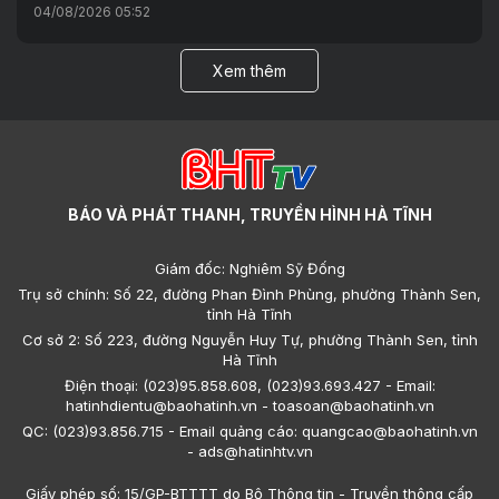
04/08/2026 05:52
Xem thêm
BÁO VÀ PHÁT THANH, TRUYỀN HÌNH HÀ TĨNH
Giám đốc: Nghiêm Sỹ Đống
Trụ sở chính: Số 22, đường Phan Đình Phùng, phường Thành Sen,
tỉnh Hà Tĩnh
Cơ sở 2: Số 223, đường Nguyễn Huy Tự, phường Thành Sen, tỉnh
Hà Tĩnh
Điện thoại: (023)95.858.608, (023)93.693.427 - Email:
hatinhdientu@baohatinh.vn - toasoan@baohatinh.vn
QC: (023)93.856.715 - Email quảng cáo: quangcao@baohatinh.vn
- ads@hatinhtv.vn
Giấy phép số: 15/GP-BTTTT do Bộ Thông tin - Truyền thông cấp