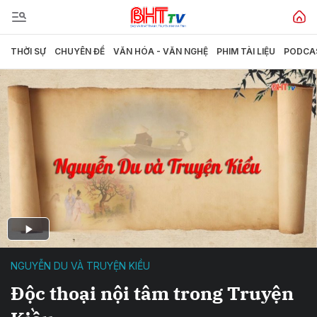
THỜI SỰ
CHUYÊN ĐỀ
VĂN HÓA - VĂN NGHỆ
PHIM TÀI LIỆU
PODCA
NGUYỄN DU VÀ TRUYỆN KIỀU
Độc thoại nội tâm trong Truyện