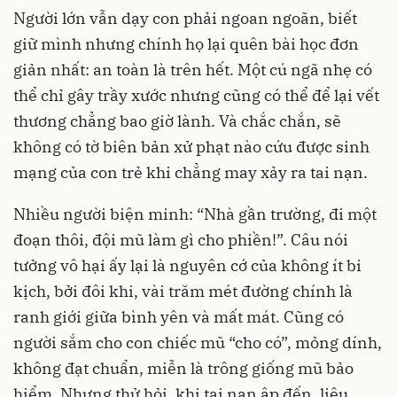
Người lớn vẫn dạy con phải ngoan ngoãn, biết
giữ mình nhưng chính họ lại quên bài học đơn
giản nhất: an toàn là trên hết. Một cú ngã nhẹ có
thể chỉ gây trầy xước nhưng cũng có thể để lại vết
thương chẳng bao giờ lành. Và chắc chắn, sẽ
không có tờ biên bản xử phạt nào cứu được sinh
mạng của con trẻ khi chẳng may xảy ra tai nạn.
Nhiều người biện minh: “Nhà gần trường, đi một
đoạn thôi, đội mũ làm gì cho phiền!”. Câu nói
tưởng vô hại ấy lại là nguyên cớ của không ít bi
kịch, bởi đôi khi, vài trăm mét đường chính là
ranh giới giữa bình yên và mất mát. Cũng có
người sắm cho con chiếc mũ “cho có”, mỏng dính,
không đạt chuẩn, miễn là trông giống mũ bảo
hiểm. Nhưng thử hỏi, khi tai nạn ập đến, liệu