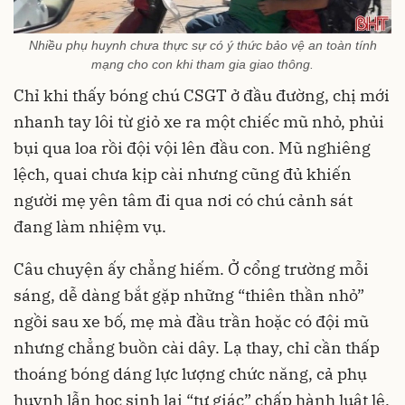
Nhiều phụ huynh chưa thực sự có ý thức bảo vệ an toàn tính
mạng cho con khi tham gia giao thông.
Chỉ khi thấy bóng chú CSGT ở đầu đường, chị mới
nhanh tay lôi từ giỏ xe ra một chiếc mũ nhỏ, phủi
bụi qua loa rồi đội vội lên đầu con. Mũ nghiêng
lệch, quai chưa kịp cài nhưng cũng đủ khiến
người mẹ yên tâm đi qua nơi có chú cảnh sát
đang làm nhiệm vụ.
Câu chuyện ấy chẳng hiếm. Ở cổng trường mỗi
sáng, dễ dàng bắt gặp những “thiên thần nhỏ”
ngồi sau xe bố, mẹ mà đầu trần hoặc có đội mũ
nhưng chẳng buồn cài dây. Lạ thay, chỉ cần thấp
thoáng bóng dáng lực lượng chức năng, cả phụ
huynh lẫn học sinh lại “tự giác” chấp hành luật lệ.