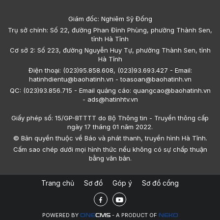
Giám đốc: Nghiêm Sỹ Đống
Trụ sở chính: Số 22, đường Phan Đình Phùng, phường Thành Sen,
tỉnh Hà Tĩnh
Cơ sở 2: Số 223, đường Nguyễn Huy Tự, phường Thành Sen, tỉnh
Hà Tĩnh
Điện thoại: (023)95.858.608, (023)93.693.427 - Email:
hatinhdientu@baohatinh.vn - toasoan@baohatinh.vn
QC: (023)93.856.715 - Email quảng cáo: quangcao@baohatinh.vn
- ads@hatinhtv.vn
Giấy phép số: 15/GP-BTTTT do Bộ Thông tin - Truyền thông cấp
ngày 17 tháng 01 năm 2022.
© Bản quyền thuộc về Báo và phát thanh, truyền hình Hà Tĩnh.
Cấm sao chép dưới mọi hình thức nếu không có sự chấp thuận
bằng văn bản.
Trang chủ
Sơ đồ
Góp ý
Sơ đồ cổng
POWERED BY
- A PRODUCT OF
ONE
CMS
NEKO