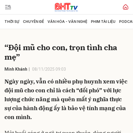
THỜI SỰ
CHUYÊN ĐỀ
VĂN HÓA - VĂN NGHỆ
PHIM TÀI LIỆU
PODCA
Gửi bình luận
“Đội mũ cho con, trọn tình cha
mẹ”
Minh Khánh
08/11/2025 09:03
Ngày ngày, vẫn có nhiều phụ huynh xem việc
đội mũ cho con chỉ là cách “đối phó” với lực
Hủy
Gửi
lượng chức năng mà quên mất ý nghĩa thực
sự của hành động ấy là bảo vệ tính mạng của
con mình.
Một buổi sáng ở ngã tư quen thuộc, dòng người