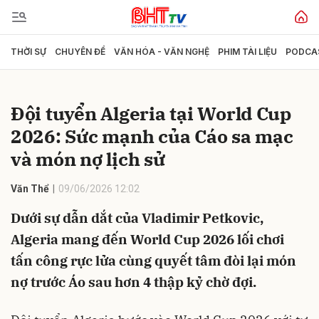
THỜI SỰ
CHUYÊN ĐỀ
VĂN HÓA - VĂN NGHỆ
PHIM TÀI LIỆU
PODCA
Gửi bình luận
Đội tuyển Algeria tại World Cup
2026: Sức mạnh của Cáo sa mạc
và món nợ lịch sử
Văn Thể
09/06/2026 12:02
Dưới sự dẫn dắt của Vladimir Petkovic,
Hủy
Gửi
Algeria mang đến World Cup 2026 lối chơi
tấn công rực lửa cùng quyết tâm đòi lại món
nợ trước Áo sau hơn 4 thập kỷ chờ đợi.