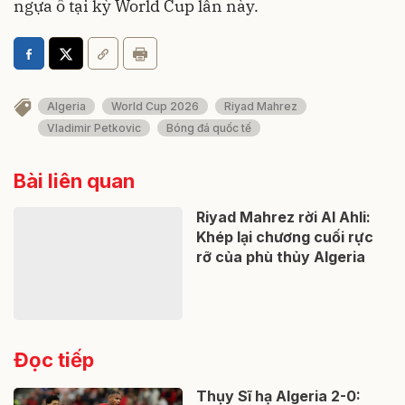
ngựa ô tại kỳ World Cup lần này.
Algeria
World Cup 2026
Riyad Mahrez
Vladimir Petkovic
Bóng đá quốc tế
Bài liên quan
Riyad Mahrez rời Al Ahli:
Khép lại chương cuối rực
rỡ của phù thủy Algeria
Đọc tiếp
Thụy Sĩ hạ Algeria 2-0: