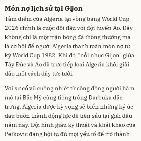
Món nợ lịch sử tại Gijon
Tâm điểm của Algeria tại vòng bảng World Cup
2026 chính là cuộc đối đầu với đội tuyển Áo. Đây
không chỉ là một trận bóng đá thông thường mà
là cơ hội để người Algeria thanh toán món nợ từ
kỳ World Cup 1982. Khi đó, "nỗi nhục Gijon" giữa
Tây Đức và Áo đã trực tiếp loại Algeria khỏi giải
đấu một cách đầy tức tưởi.
Với sự cổ vũ cuồng nhiệt từ cộng đồng người hâm
mộ tại Bắc Mỹ cùng tiếng trống Darbuka đặc
trưng, Algeria được kỳ vọng sẽ biến những ký ức
đau buồn thành động lực để tiến sâu tại giải đấu
năm nay. Đội hình giàu kỹ thuật và khát khao của
Petkovic đang hội tụ đủ mọi yếu tố để trở thành