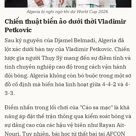
Algeria bị nghi ngờ khi dự World Cup 2026.
Chiến thuật biến ảo dưới thời Vladimir
Petkovic
Sau kỷ nguyên của Djamel Belmadi, Algeria đã
lột xác dưới bàn tay của Vladimir Petkovic. Chiến
lược gia người Thụy Sỹ mang đến sự điềm tĩnh và
tính chuyên nghiệp cao độ trong cách vận hành
đội bóng. Algeria không còn bó buộc trong một sơ
đồ cố định mà biến hóa linh hoạt giữa 4-4-2 và 4-
3-3.
Điểm nhấn trong lối chơi của "Cáo sa mạc" là khả
năng áp đặt thế trận thông qua kiểm soát bóng và
sự dâng cao của các hậu vệ biên như Rayan Ait-
Nouri. Tuy nhiên, bài học từ thất bại tại AFCON