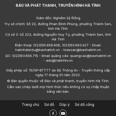
BÁO VÀ PHÁT THANH, TRUYỀN HÌNH HÀ TĨNH
Giám đốc: Nghiêm Sỹ Đống
Trụ sở chính: Số 22, đường Phan Đình Phùng, phường Thành Sen,
tỉnh Hà Tĩnh
Cơ sở 2: Số 223, đường Nguyễn Huy Tự, phường Thành Sen, tỉnh
Hà Tĩnh
Điện thoại: (023)95.858.608, (023)93.693.427 - Email:
hatinhdientu@baohatinh.vn - toasoan@baohatinh.vn
QC: (023)93.856.715 - Email quảng cáo: quangcao@baohatinh.vn
- ads@hatinhtv.vn
Giấy phép số: 15/GP-BTTTT do Bộ Thông tin - Truyền thông cấp
ngày 17 tháng 01 năm 2022.
© Bản quyền thuộc về Báo và phát thanh, truyền hình Hà Tĩnh.
Cấm sao chép dưới mọi hình thức nếu không có sự chấp thuận
bằng văn bản.
Trang chủ
Sơ đồ
Góp ý
Sơ đồ cổng