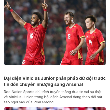
Đại diện Vinicius Junior phản pháo dữ dội trước
tin đồn chuyển nhượng sang Arsenal
Roc Nation Sports chỉ trích truyền thông đưa tin sai sự thật
về Vinicius Junior, trong bối cảnh Arsenal đang theo dõi sát
sao ngôi sao của Real Madrid.