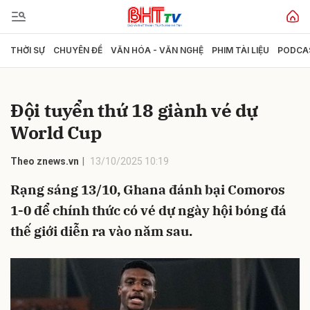
THỜI SỰ
CHUYÊN ĐỀ
VĂN HÓA - VĂN NGHỆ
PHIM TÀI LIỆU
PODCA
Gửi bình luận
Đội tuyển thứ 18 giành vé dự
World Cup
Theo znews.vn
13/10/2025 10:19
Rạng sáng 13/10, Ghana đánh bại Comoros
1-0 để chính thức có vé dự ngày hội bóng đá
Hủy
Gửi
thế giới diễn ra vào năm sau.