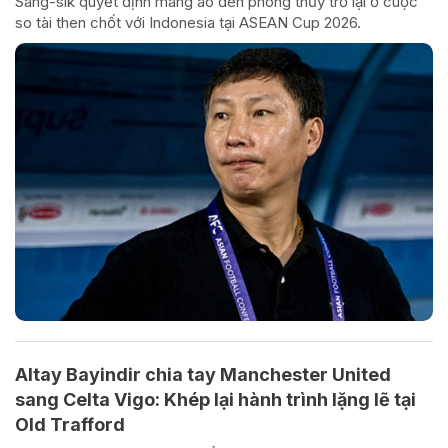
Sang-sik quyết định mang áo đen phong thủy trở lại ở cuộc
so tài then chốt với Indonesia tại ASEAN Cup 2026.
Altay Bayindir chia tay Manchester United
sang Celta Vigo: Khép lại hành trình lặng lẽ tại
Old Trafford