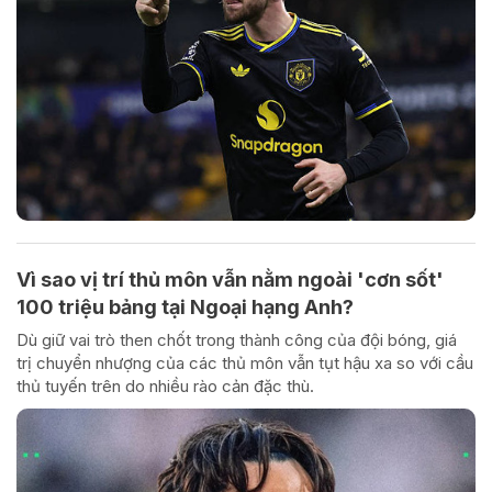
Vì sao vị trí thủ môn vẫn nằm ngoài 'cơn sốt'
100 triệu bảng tại Ngoại hạng Anh?
Dù giữ vai trò then chốt trong thành công của đội bóng, giá
trị chuyển nhượng của các thủ môn vẫn tụt hậu xa so với cầu
thủ tuyến trên do nhiều rào cản đặc thù.