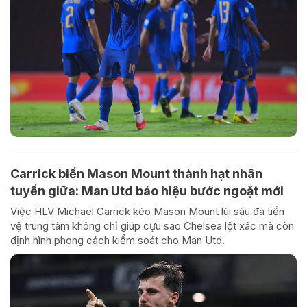
Carrick biến Mason Mount thành hạt nhân
tuyến giữa: Man Utd báo hiệu bước ngoặt mới
Việc HLV Michael Carrick kéo Mason Mount lùi sâu đá tiền
vệ trung tâm không chỉ giúp cựu sao Chelsea lột xác mà còn
định hình phong cách kiểm soát cho Man Utd.