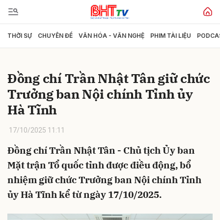
THỜI SỰ
CHUYÊN ĐỀ
VĂN HÓA - VĂN NGHỆ
PHIM TÀI LIỆU
PODCA
Gửi bình luận
Đồng chí Trần Nhật Tân giữ chức
Trưởng ban Nội chính Tỉnh ủy
Hà Tĩnh
17/10/2025 11:11
Đồng chí Trần Nhật Tân - Chủ tịch Ủy ban
Hủy
Gửi
Mặt trận Tổ quốc tỉnh được điều động, bổ
nhiệm giữ chức Trưởng ban Nội chính Tỉnh
ủy Hà Tĩnh kể từ ngày 17/10/2025.