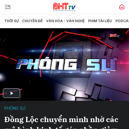
THỜI SỰ
CHUYÊN ĐỀ
VĂN HÓA - VĂN NGHỆ
PHIM TÀI LIỆU
PODCA
PHÓNG SỰ
Đồng Lộc chuyển mình nhờ các