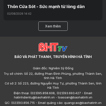
Thôn Cửa Sót - Sức mạnh từ lòng dân
02/08/2026 14:42
Xem thêm
BÁO VÀ PHÁT THANH, TRUYỀN HÌNH HÀ TĨNH
Giám đốc: Nghiêm Sỹ Đống
Trụ sở chính: Số 22, đường Phan Đình Phùng, phường Thành Sen,
tỉnh Hà Tĩnh
Cơ sở 2: Số 223, đường Nguyễn Huy Tự, phường Thành Sen, tỉnh
Hà Tĩnh
Điện thoại: (023)95.858.608, (023)93.693.427 - Email:
hatinhdientu@baohatinh.vn - toasoan@baohatinh.vn
QC: (023)93.856.715 - Email quảng cáo: quangcao@baohatinh.vn