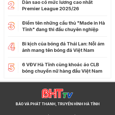
2
Dàn sao có mức lương cao nhất
Premier League 2025/26
3
Điểm tên những cầu thủ "Made in Hà
Tĩnh" đang thi đấu chuyên nghiệp
4
Bi kịch của bóng đá Thái Lan: Nỗi ám
ảnh mang tên bóng đá Việt Nam
5
6 VĐV Hà Tĩnh cùng khoác áo CLB
bóng chuyền nữ hàng đầu Việt Nam
BÁO VÀ PHÁT THANH, TRUYỀN HÌNH HÀ TĨNH