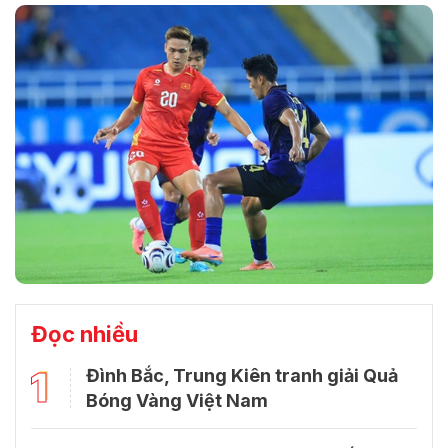
Đọc nhiều
1
Đình Bắc, Trung Kiên tranh giải Quả
Bóng Vàng Việt Nam