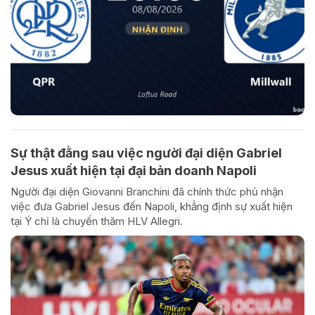
Sự thật đằng sau việc người đại diện Gabriel
Jesus xuất hiện tại đại bản doanh Napoli
Người đại diện Giovanni Branchini đã chính thức phủ nhận
việc đưa Gabriel Jesus đến Napoli, khẳng định sự xuất hiện
tại Ý chỉ là chuyến thăm HLV Allegri.