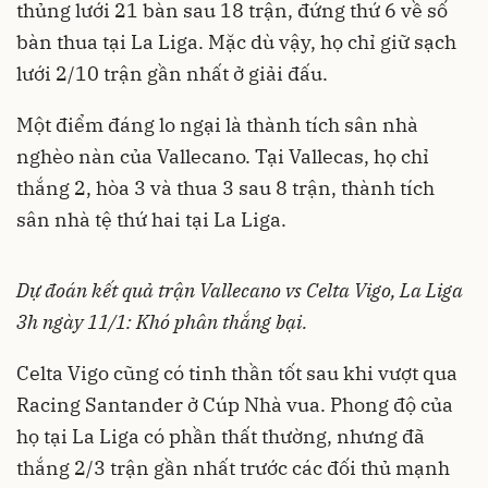
thủng lưới 21 bàn sau 18 trận, đứng thứ 6 về số
bàn thua tại La Liga. Mặc dù vậy, họ chỉ giữ sạch
lưới 2/10 trận gần nhất ở giải đấu.
Một điểm đáng lo ngại là thành tích sân nhà
nghèo nàn của Vallecano. Tại Vallecas, họ chỉ
thắng 2, hòa 3 và thua 3 sau 8 trận, thành tích
sân nhà tệ thứ hai tại La Liga.
Dự đoán kết quả trận Vallecano vs Celta Vigo, La Liga
3h ngày 11/1: Khó phân thắng bại.
Celta Vigo cũng có tinh thần tốt sau khi vượt qua
Racing Santander ở Cúp Nhà vua. Phong độ của
họ tại La Liga có phần thất thường, nhưng đã
thắng 2/3 trận gần nhất trước các đối thủ mạnh