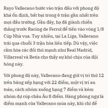
Rayo Vallecano bước vào trận đấu với phong độ
khá ổn định, bất bại trong 6 trận gần nhất trên
mọi đấu trường. Gần đây, họ đã giành chiến
thắng trước Racing de Ferrol để tiến vào vòng 1/8
Cúp Nhà vua. Tuy nhiên, tại La Liga, Vallecano
trải qua chuỗi 3 trận hòa liên tiếp. Dù vậy, việc
cầm hòa các đối thủ mạnh như Real Madrid,
Villarreal và Betis cho thấy sự khó chịu của đội
bóng này.
Với phong độ này, Vallecano đang giữ vị trí thứ 12
trên bảng xếp hạng với 22 điểm, một vị trí an
toàn, cách nhóm xuống hạng 7 điểm và kém
nhóm dự cúp châu Âu 8 điểm. Hàng phòng ngự là
điểm mạnh của Vallecano mùa này, khi chỉ để