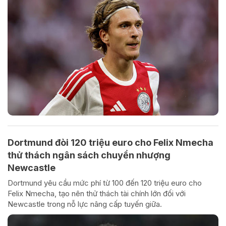
Dortmund đòi 120 triệu euro cho Felix Nmecha
thử thách ngân sách chuyển nhượng
Newcastle
Dortmund yêu cầu mức phí từ 100 đến 120 triệu euro cho
Felix Nmecha, tạo nên thử thách tài chính lớn đối với
Newcastle trong nỗ lực nâng cấp tuyến giữa.