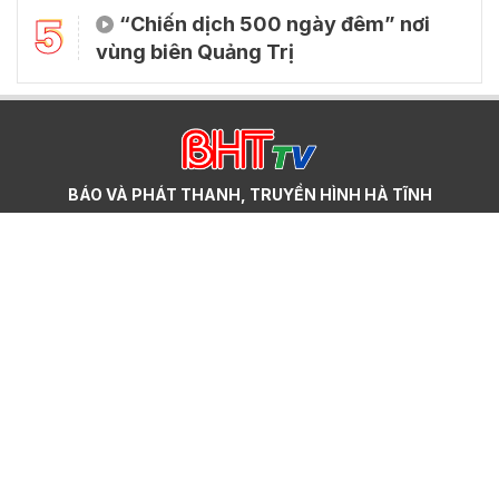
5
“Chiến dịch 500 ngày đêm” nơi
vùng biên Quảng Trị
BÁO VÀ PHÁT THANH, TRUYỀN HÌNH HÀ TĨNH
Giám đốc: Nghiêm Sỹ Đống
Trụ sở chính: Số 22, đường Phan Đình Phùng, phường Thành Sen,
tỉnh Hà Tĩnh
Cơ sở 2: Số 223, đường Nguyễn Huy Tự, phường Thành Sen, tỉnh
Hà Tĩnh
Điện thoại: (023)95.858.608, (023)93.693.427 - Email:
hatinhdientu@baohatinh.vn - toasoan@baohatinh.vn
QC: (023)93.856.715 - Email quảng cáo: quangcao@baohatinh.vn
- ads@hatinhtv.vn
Giấy phép số: 15/GP-BTTTT do Bộ Thông tin - Truyền thông cấp
ngày 17 tháng 01 năm 2022.