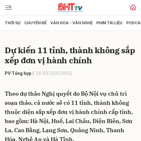
THỜI SỰ
CHUYÊN ĐỀ
VĂN HÓA - VĂN NGHỆ
PHIM TÀI LIỆU
PODCA
Gửi bình luận
Dự kiến 11 tỉnh, thành không sắp
xếp đơn vị hành chính
PV Tổng hợp
26/03/2025 09:02
Theo dự thảo Nghị quyết do Bộ Nội vụ chủ trì
Hủy
Gửi
soạn thảo, cả nước sẽ có 11 tỉnh, thành không
thuộc diện sắp xếp đơn vị hành chính cấp tỉnh,
bao gồm: Hà Nội, Huế, Lai Châu, Điện Biên, Sơn
La, Cao Bằng, Lạng Sơn, Quảng Ninh, Thanh
Hóa, Nghệ An và Hà Tĩnh.