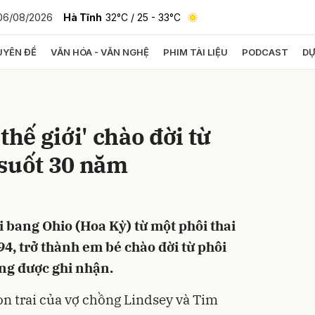
06/08/2026
Hà Tĩnh
32°C
/ 25 - 33°C
YÊN ĐỀ
VĂN HÓA - VĂN NGHỆ
PHIM TÀI LIỆU
PODCAST
DỰ
bình luận
thế giới' chào đời từ
 suốt 30 năm
ại bang Ohio (Hoa Kỳ) từ một phôi thai
Hủy
G
4, trở thành em bé chào đời từ phôi
ng được ghi nhận.
on trai của vợ chồng Lindsey và Tim