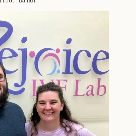
 ruột", bà nói.