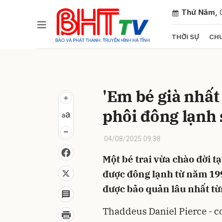
Thứ Năm,
THỜI SỰ
CHU
Gửi 
'Em bé già nhất 
phôi đông lạnh
04/08/2025 09:38
Một bé trai vừa chào đời t
được đông lạnh từ năm 199
được bảo quản lâu nhất từ
Thaddeus Daniel Pierce - c