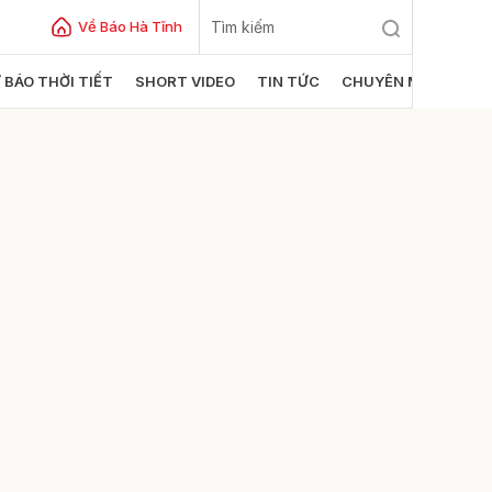
Về Báo Hà Tĩnh
 BÁO THỜI TIẾT
SHORT VIDEO
TIN TỨC
CHUYÊN MỤC
ửi