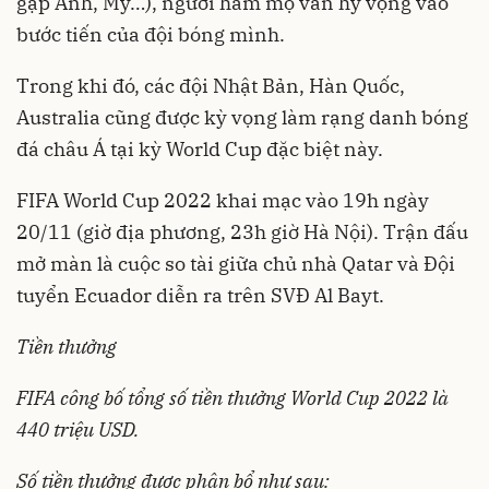
gặp Anh, Mỹ…), người hâm mộ vẫn hy vọng vào
bước tiến của đội bóng mình.
Trong khi đó, các đội Nhật Bản, Hàn Quốc,
Australia cũng được kỳ vọng làm rạng danh bóng
đá châu Á tại kỳ World Cup đặc biệt này.
FIFA World Cup 2022 khai mạc vào 19h ngày
20/11 (giờ địa phương, 23h giờ Hà Nội). Trận đấu
mở màn là cuộc so tài giữa chủ nhà Qatar và Đội
tuyển Ecuador diễn ra trên SVĐ Al Bayt.
Tiền thưởng
FIFA công bố tổng số tiền thưởng World Cup 2022 là
440 triệu USD.
Số tiền thưởng được phân bổ như sau: