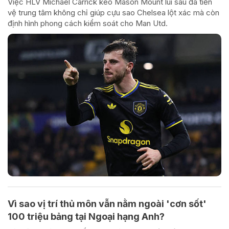
Việc HLV Michael Carrick kéo Mason Mount lùi sâu đá tiền
vệ trung tâm không chỉ giúp cựu sao Chelsea lột xác mà còn
định hình phong cách kiểm soát cho Man Utd.
Vì sao vị trí thủ môn vẫn nằm ngoài 'cơn sốt'
100 triệu bảng tại Ngoại hạng Anh?