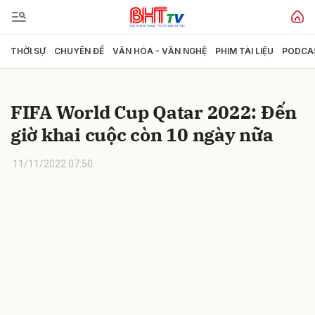
THỜI SỰ
CHUYÊN ĐỀ
VĂN HÓA - VĂN NGHỆ
PHIM TÀI LIỆU
PODCA
Gửi bình luận
FIFA World Cup Qatar 2022: Đến
giờ khai cuộc còn 10 ngày nữa
11/11/2022 07:50
Hủy
Gửi