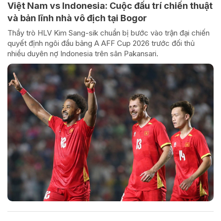
Việt Nam vs Indonesia: Cuộc đấu trí chiến thuật
và bản lĩnh nhà vô địch tại Bogor
Thầy trò HLV Kim Sang-sik chuẩn bị bước vào trận đại chiến
quyết định ngôi đầu bảng A AFF Cup 2026 trước đối thủ
nhiều duyên nợ Indonesia trên sân Pakansari.