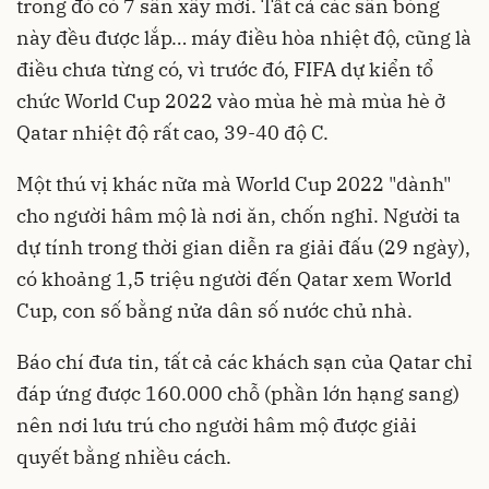
trong đó có 7 sân xây mới. Tất cả các sân bóng
này đều được lắp… máy điều hòa nhiệt độ, cũng là
điều chưa từng có, vì trước đó, FIFA dự kiển tổ
chức World Cup 2022 vào mùa hè mà mùa hè ở
Qatar nhiệt độ rất cao, 39-40 độ C.
Một thú vị khác nữa mà World Cup 2022 "dành"
cho người hâm mộ là nơi ăn, chốn nghỉ. Người ta
dự tính trong thời gian diễn ra giải đấu (29 ngày),
có khoảng 1,5 triệu người đến Qatar xem World
Cup, con số bằng nửa dân số nước chủ nhà.
Báo chí đưa tin, tất cả các khách sạn của Qatar chỉ
đáp ứng được 160.000 chỗ (phần lớn hạng sang)
nên nơi lưu trú cho người hâm mộ được giải
quyết bằng nhiều cách.