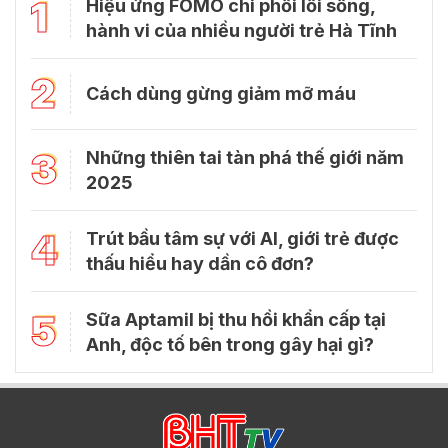
1
Hiệu ứng FOMO chi phối lối sống,
hành vi của nhiều người trẻ Hà Tĩnh
2
Cách dùng gừng giảm mỡ máu
3
Những thiên tai tàn phá thế giới năm
2025
4
Trút bầu tâm sự với Al, giới trẻ được
thấu hiểu hay dần cô đơn?
5
Sữa Aptamil bị thu hồi khẩn cấp tại
Anh, độc tố bên trong gây hại gì?