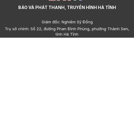
BÁO VÀ PHÁT THANH, TRUYỀN HÌNH HÀ TĨNH
Giám đốc: Nghiêm Sỹ Đống
Trụ sở chính: Số 22, đường Phan Đình Phùng, phường Thành Sen,
tỉnh Hà Tĩnh
Cơ sở 2: Số 223, đường Nguyễn Huy Tự, phường Thành Sen, tỉnh
Hà Tĩnh
Điện thoại: (023)95.858.608, (023)93.693.427 - Email:
hatinhdientu@baohatinh.vn - toasoan@baohatinh.vn
QC: (023)93.856.715 - Email quảng cáo: quangcao@baohatinh.vn
- ads@hatinhtv.vn
Giấy phép số: 15/GP-BTTTT do Bộ Thông tin - Truyền thông cấp
ngày 17 tháng 01 năm 2022.
© Bản quyền thuộc về Báo và phát thanh, truyền hình Hà Tĩnh.
Cấm sao chép dưới mọi hình thức nếu không có sự chấp thuận
bằng văn bản.
Trang chủ
Sơ đồ
Góp ý
Sơ đồ cổng