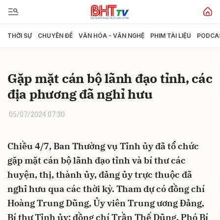
THỜI SỰ
CHUYÊN ĐỀ
VĂN HÓA - VĂN NGHỆ
PHIM TÀI LIỆU
PODCA
Gửi bình luận
Gặp mặt cán bộ lãnh đạo tỉnh, các
địa phương đã nghỉ hưu
05/07/2024 07:30
Chiều 4/7, Ban Thường vụ Tỉnh ủy đã tổ chức
Hủy
Gửi
gặp mặt cán bộ lãnh đạo tỉnh và bí thư các
huyện, thị, thành ủy, đảng ủy trực thuộc đã
nghỉ hưu qua các thời kỳ. Tham dự có đồng chí
Hoàng Trung Dũng, Ủy viên Trung ương Đảng,
Bí thư Tỉnh ủy; đồng chí Trần Thế Dũng, Phó Bí