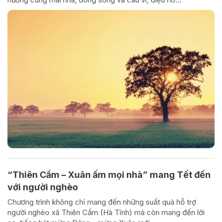
“Thiên Cầm – Xuân ấm mọi nhà” mang Tết đến
với người nghèo
Chương trình không chỉ mang đến những suất quà hỗ trợ
người nghèo xã Thiên Cầm (Hà Tĩnh) mà còn mang đến lời