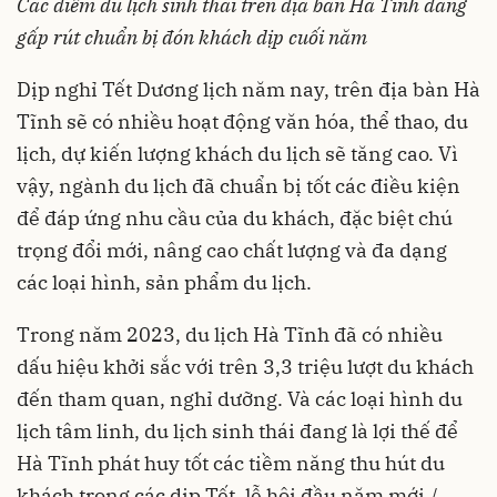
Các điểm du lịch sinh thái trên địa bàn Hà Tĩnh đang
gấp rút chuẩn bị đón khách dịp cuối năm
Dịp nghỉ Tết Dương lịch năm nay, trên địa bàn Hà
Tĩnh sẽ có nhiều hoạt động văn hóa, thể thao, du
lịch, dự kiến lượng khách du lịch sẽ tăng cao. Vì
vậy, ngành du lịch đã chuẩn bị tốt các điều kiện
để đáp ứng nhu cầu của du khách, đặc biệt chú
trọng đổi mới, nâng cao chất lượng và đa dạng
các loại hình, sản phẩm du lịch.
Trong năm 2023, du lịch Hà Tĩnh đã có nhiều
dấu hiệu khởi sắc với trên 3,3 triệu lượt du khách
đến tham quan, nghỉ dưỡng. Và các loại hình du
lịch tâm linh, du lịch sinh thái đang là lợi thế để
Hà Tĩnh phát huy tốt các tiềm năng thu hút du
khách trong các dịp Tết, lễ hội đầu năm mới./.