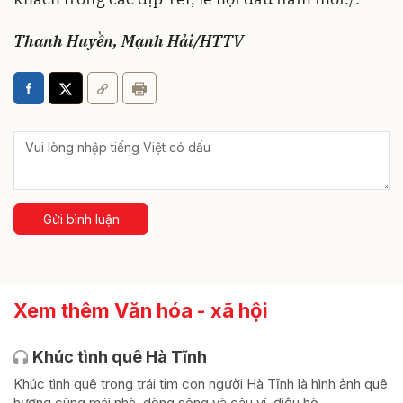
Thanh Huyền, Mạnh Hải/HTTV
Gửi bình luận
Xem thêm Văn hóa - xã hội
Khúc tình quê Hà Tĩnh
Khúc tình quê trong trái tim con người Hà Tĩnh là hình ảnh quê
hương cùng mái nhà, dòng sông và câu ví, điệu hò…