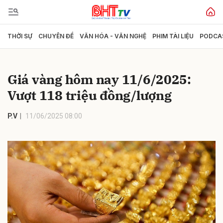
THỜI SỰ
CHUYÊN ĐỀ
VĂN HÓA - VĂN NGHỆ
PHIM TÀI LIỆU
PODCA
Gửi bình luận
Giá vàng hôm nay 11/6/2025:
Vượt 118 triệu đồng/lượng
P.V
11/06/2025 08:00
Hủy
Gửi