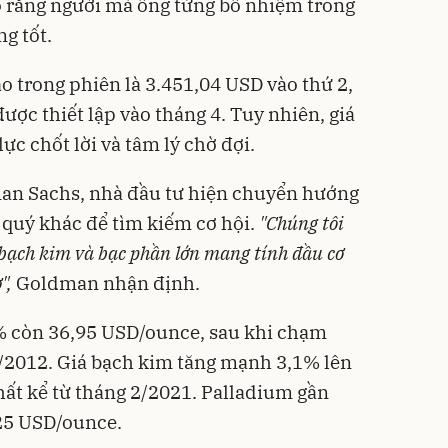
ho rằng người mà ông từng bổ nhiệm trong
g tốt.
 trong phiên là 3.451,04 USD vào thứ 2,
ược thiết lập vào tháng 4. Tuy nhiên, giá
c chốt lời và tâm lý chờ đợi.
an Sachs, nhà đầu tư hiện chuyển hướng
 quý khác để tìm kiếm cơ hội.
"Chúng tôi
 bạch kim và bạc phần lớn mang tính đầu cơ
",
Goldman nhận định.
8% còn 36,95 USD/ounce, sau khi chạm
/2012. Giá bạch kim tăng mạnh 3,1% lên
ất kể từ tháng 2/2021. Palladium gần
25 USD/ounce.