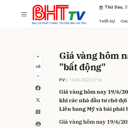
Thứ Sáu,
0
THỜI SỰ
CHU
Gửi 
Giá vàng hôm n
"bất động"
P.V
19/06/2025 07:56
Giá vàng hôm nay 19/6/20
khi các nhà đầu tư chờ đợi
Liên bang Mỹ và bài phát 
Giá vàng hôm nay 19/6/20