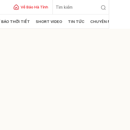
Về Báo Hà Tĩnh
 BÁO THỜI TIẾT
SHORT VIDEO
TIN TỨC
CHUYÊN MỤC
ửi