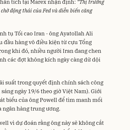
hân tích tại Marex nhận định:
“Thị trường
 chờ động thái của Fed và diễn biến căng
h tụ Tối cao Iran - ông Ayatollah Ali
u đầu hàng vô điều kiện từ cựu Tổng
ong khi đó, nhiều người Iran đang chen
ánh các đợt không kích ngày càng dữ dội
ãi suất trong quyết định chính sách công
 sáng ngày 19/6 theo giờ Việt Nam). Giới
hát biểu của ông Powell để tìm manh mối
a ngân hàng trung ương.
ell vì dự đoán rằng ông này sẽ không cắt