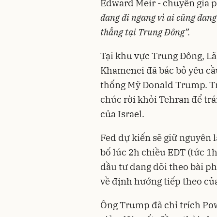
Edward Meir - chuyên gia p
đang đi ngang vì ai cũng đang
thẳng tại Trung Đông”.
Tại khu vực Trung Đông, Lãn
Khamenei đã bác bỏ yêu cầ
thống Mỹ Donald Trump. Tr
chúc rời khỏi Tehran để tr
của Israel.
Fed dự kiến sẽ giữ nguyên l
bố lúc 2h chiều EDT (tức 1h
đầu tư đang dõi theo bài p
về định hướng tiếp theo củ
Ông Trump đã chỉ trích Pow