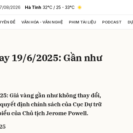
7/08/2026
Hà Tĩnh
32°C
/ 25 - 33°C
YÊN ĐỀ
VĂN HÓA - VĂN NGHỆ
PHIM TÀI LIỆU
PODCAST
DỰ
bình luận
ay 19/6/2025: Gần như
25: Giá vàng gần như không thay đổi,
Hủy
G
 quyết định chính sách của Cục Dự trữ
biểu của Chủ tịch Jerome Powell.
25