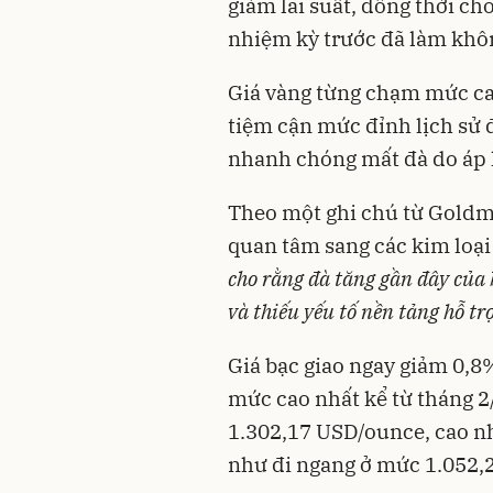
giảm lãi suất, đồng thời c
nhiệm kỳ trước đã làm khôn
Giá vàng từng chạm mức cao
tiệm cận mức đỉnh lịch sử đ
nhanh chóng mất đà do áp lự
Theo một ghi chú từ Goldm
quan tâm sang các kim loại
cho rằng đà tăng gần đây của
và thiếu yếu tố nền tảng hỗ trợ
Giá bạc giao ngay giảm 0,
mức cao nhất kể từ tháng 2
1.302,17 USD/ounce, cao nh
như đi ngang ở mức 1.052,