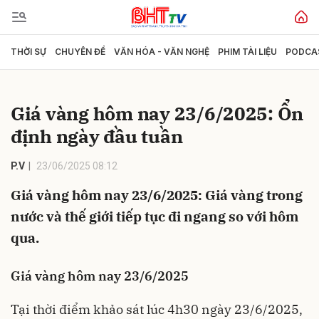
THỜI SỰ
CHUYÊN ĐỀ
VĂN HÓA - VĂN NGHỆ
PHIM TÀI LIỆU
PODCA
Gửi bình luận
Giá vàng hôm nay 23/6/2025: Ổn
định ngày đầu tuần
P.V
23/06/2025 08:12
Giá vàng hôm nay 23/6/2025: Giá vàng trong
nước và thế giới tiếp tục đi ngang so với hôm
Hủy
Gửi
qua.
Giá vàng hôm nay 23/6/2025
Tại thời điểm khảo sát lúc 4h30 ngày 23/6/2025,