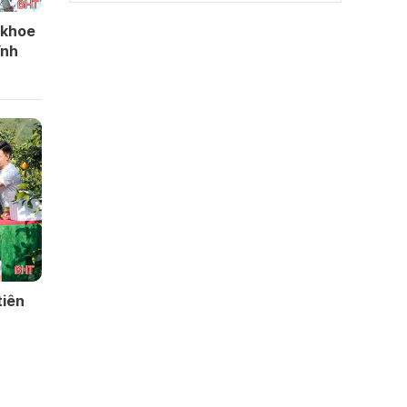
h khoe
̃nh
tiên