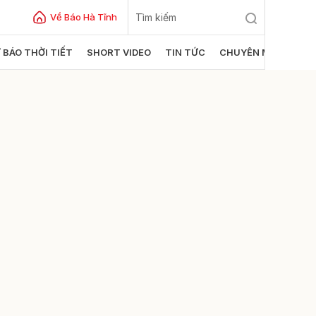
Về Báo Hà Tĩnh
 BÁO THỜI TIẾT
SHORT VIDEO
TIN TỨC
CHUYÊN MỤC
ửi