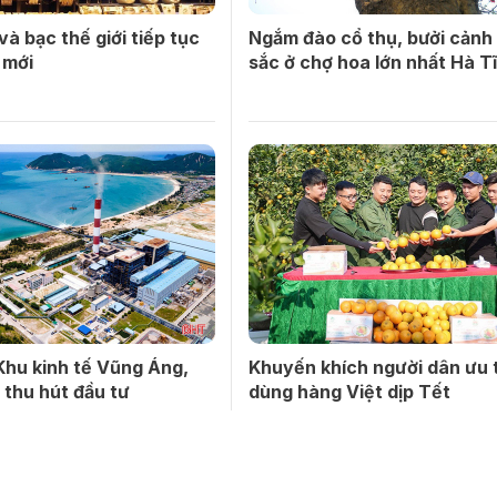
và bạc thế giới tiếp tục
Ngắm đào cổ thụ, bưởi cản
 mới
sắc ở chợ hoa lớn nhất Hà Ti
Khu kinh tế Vũng Áng,
Khuyến khích người dân ưu 
thu hút đầu tư
dùng hàng Việt dịp Tết