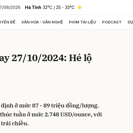
7/08/2026
Hà Tĩnh
32°C
/ 25 - 33°C
YÊN ĐỀ
VĂN HÓA - VĂN NGHỆ
PHIM TÀI LIỆU
PODCAST
DỰ
bình luận
ay 27/10/2024: Hé lộ
Hủy
G
định ở mức 87 - 89 triệu đồng/lượng.
t thúc tuần ở mức 2.748 USD/ounce, với
trái chiều.