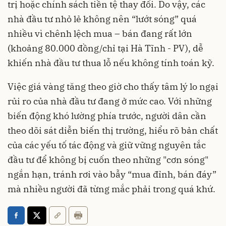
trị hoặc chính sách tiền tệ thay đổi. Do vậy, các
nhà đầu tư nhỏ lẻ không nên “lướt sóng” quá
nhiều vì chênh lệch mua – bán đang rất lớn
(khoảng 80.000 đồng/chỉ tại Hà Tĩnh - PV), dễ
khiến nhà đầu tư thua lỗ nếu không tính toán kỹ.
Việc giá vàng tăng theo giờ cho thấy tâm lý lo ngại
rủi ro của nhà đầu tư đang ở mức cao. Với những
biến động khó lường phía trước, người dân cần
theo dõi sát diễn biến thị trường, hiểu rõ bản chất
của các yếu tố tác động và giữ vững nguyên tắc
đầu tư để không bị cuốn theo những "cơn sóng"
ngắn hạn, tránh rơi vào bẫy “mua đỉnh, bán đáy”
mà nhiều người đã từng mắc phải trong quá khứ.