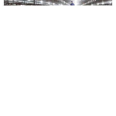
Ngân hàng CSXH Hà Tĩnh là đơn vị xuất sắc
nhất khu vực V
Với những kết quả nổi bật trong triển khai hoạt động tín dụng
chính sách năm 2025, Ngân hàng CSXH Chi nhánh tỉnh Hà
Tĩnh được vinh danh đơn vị xuất sắc nhất khu vực V.