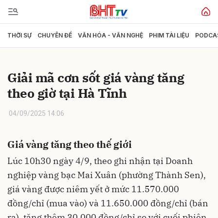
THỜI SỰ
CHUYÊN ĐỀ
VĂN HÓA - VĂN NGHỆ
PHIM TÀI LIỆU
PODCA
Gửi bình luận
Giải mã cơn sốt giá vàng tăng
theo giờ tại Hà Tĩnh
04/09/2025 14:06
Giá vàng tăng theo thế giới
Hủy
Gửi
Lúc 10h30 ngày 4/9, theo ghi nhận tại Doanh
nghiệp vàng bạc Mai Xuân (phường Thành Sen),
giá vàng được niêm yết ở mức 11.570.000
đồng/chỉ (mua vào) và 11.650.000 đồng/chỉ (bán
ra), tăng thêm 30.000 đồng/chỉ so với cuối phiên