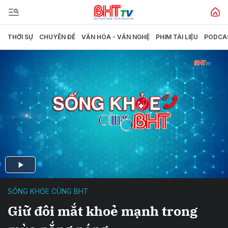
THỜI SỰ
CHUYÊN ĐỀ
VĂN HÓA - VĂN NGHỆ
PHIM TÀI LIỆU
PODCA
SỐNG KHỎE CÙNG BHT
Giữ đôi mắt khoẻ mạnh trong