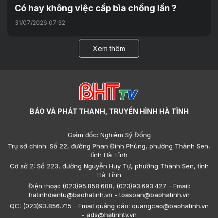
Có hay không việc cấp bìa chống lấn ?
31/07/2026 07:32
Xem thêm
BÁO VÀ PHÁT THANH, TRUYỀN HÌNH HÀ TĨNH
Giám đốc: Nghiêm Sỹ Đống
Trụ sở chính: Số 22, đường Phan Đình Phùng, phường Thành Sen,
tỉnh Hà Tĩnh
Cơ sở 2: Số 223, đường Nguyễn Huy Tự, phường Thành Sen, tỉnh
Hà Tĩnh
Điện thoại: (023)95.858.608, (023)93.693.427 - Email:
hatinhdientu@baohatinh.vn - toasoan@baohatinh.vn
QC: (023)93.856.715 - Email quảng cáo: quangcao@baohatinh.vn
- ads@hatinhtv.vn