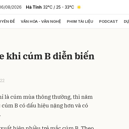
06/08/2026
Hà Tĩnh
32°C
/ 25 - 33°C
YÊN ĐỀ
VĂN HÓA - VĂN NGHỆ
PHIM TÀI LIỆU
PODCAST
DỰ
bình luận
hỏe khi cúm B diễn biến
:22
ỉ là cúm mùa thông thường, thì năm
Hủy
G
ắc cúm B có dấu hiệu nặng hơn và có
.
 xuất hiện nhiều trẻ mắc cúm B. Theo