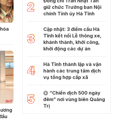
Đồng chí Trần Nhật Tân
2
giữ chức Trưởng ban Nội
chính Tỉnh ủy Hà Tĩnh
khóa
Cập nhật: 3 điểm cầu Hà
3
Tĩnh kết nối Lễ thông xe,
khánh thành, khởi công,
khởi động các dự án
Hà Tĩnh thành lập và vận
4
hành các trung tâm dịch
vụ tổng hợp cấp xã
“Chiến dịch 500 ngày
5
đêm” nơi vùng biên Quảng
Trị
 ương
 đầu