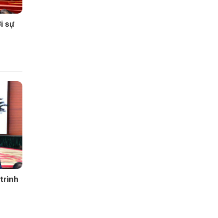
i sự
trình