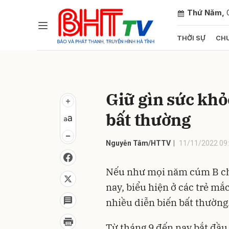
Thứ Năm,
THỜI SỰ
CHU
Gửi 
Giữ gìn sức k
bất thường
Nguyễn Tâm/HTTV
11/11/2022 09
Nếu như mọi năm cúm B ch
nay, biểu hiện ở các trẻ m
nhiều diễn biến bất thường
Từ tháng 9 đến nay bắt đầu