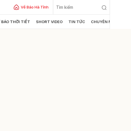
Về Báo Hà Tĩnh
 BÁO THỜI TIẾT
SHORT VIDEO
TIN TỨC
CHUYÊN MỤC
ửi