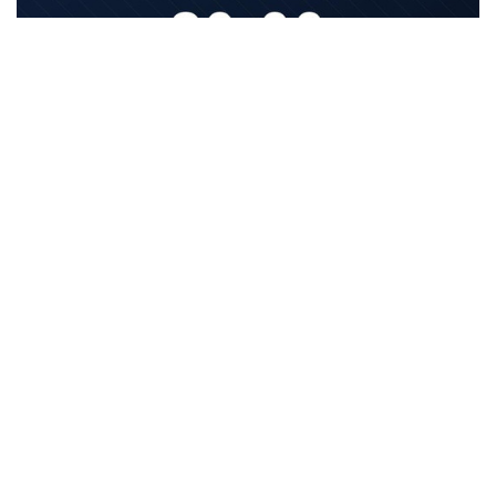
Nhận định QPR vs Millwall: đội hình dự kiến
Màn so tài nảy lửa giữa QPR và Millwall tại Loftus Road trong
khuôn khổ vòng loại trực tiếp EFL Cup, nơi áp lực tâm lý và
thành tích đối đầu sẽ quyết định tấm vé đi tiếp.