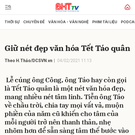
THỜI SỰ
CHUYÊN ĐỀ
VĂN HÓA - VĂN NGHỆ
PHIM TÀI LIỆU
PODCA
Gửi bình luận
Giữ nét đẹp văn hóa Tết Táo quân
Theo H.Thảo/DCSVN.vn
04/02/2021 11:13
Lễ cúng ông Công, ông Táo hay còn gọi
là Tết Táo quân là một nét văn hóa đẹp,
Hủy
Gửi
mang nhiều nét tâm linh. Tiễn ông Táo
về chầu trời, chia tay mọi vất vả, muộn
phiền của năm cũ khiến cho tâm của
mỗi người trở nên thanh thản, nhẹ
nhõm hơn để sẵn sàng tâm thế bước vào