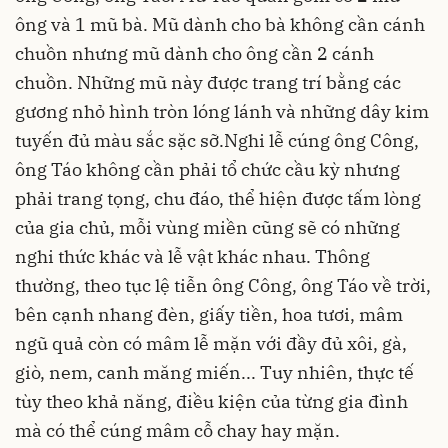
ông và 1 mũ bà. Mũ dành cho bà không cần cánh
chuồn nhưng mũ dành cho ông cần 2 cánh
chuồn. Những mũ này được trang trí bằng các
gương nhỏ hình tròn lóng lánh và những dây kim
tuyến đủ màu sắc sặc sỡ.Nghi lễ cúng ông Công,
ông Táo không cần phải tổ chức cầu kỳ nhưng
phải trang tọng, chu đáo, thể hiện được tấm lòng
của gia chủ, mỗi vùng miền cũng sẽ có những
nghi thức khác và lễ vật khác nhau. Thông
thường, theo tục lệ tiễn ông Công, ông Táo về trời,
bên cạnh nhang đèn, giấy tiền, hoa tươi, mâm
ngũ quả còn có mâm lễ mặn với đầy đủ xôi, gà,
giò, nem, canh măng miến... Tuy nhiên, thực tế
tùy theo khả năng, điều kiện của từng gia đình
mà có thể cúng mâm cỗ chay hay mặn.