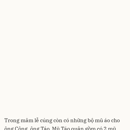
Trong mâm lễ cúng còn có những bộ mũ áo cho
ông Công, ông Táo. Mũ Táo quân gồm có 2 mũ