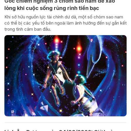
Góc chiêm nghiệm 3 chòm sao nam dễ xao
lòng khi cuộc sống rủng rỉnh tiền bạc
Khi sở hữu nguồn lực tài chính dư dả, một số chòm sao nam
có thể bị các yếu tố bên ngoài làm ảnh hưởng đến sự gắn kết
trong tình cảm ban đầu.