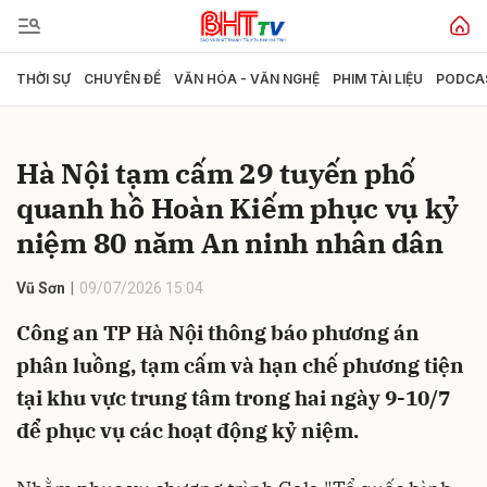
THỜI SỰ
CHUYÊN ĐỀ
VĂN HÓA - VĂN NGHỆ
PHIM TÀI LIỆU
PODCA
Gửi bình luận
Hà Nội tạm cấm 29 tuyến phố
quanh hồ Hoàn Kiếm phục vụ kỷ
niệm 80 năm An ninh nhân dân
Vũ Sơn
09/07/2026 15:04
Công an TP Hà Nội thông báo phương án
Hủy
Gửi
phân luồng, tạm cấm và hạn chế phương tiện
tại khu vực trung tâm trong hai ngày 9-10/7
để phục vụ các hoạt động kỷ niệm.