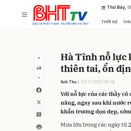
Thứ Bảy,
0
THỜI SỰ
CHU
Gửi 
Hà Tĩnh nỗ lực
thiên tai, ổn đị
Anh Thư
07/11/2025 09:18
Với nỗ lực của các thầy cô
năng, ngay sau khi nước r
khẩn trương dọn dẹp, sớm 
Mưa lớn trong các ngày từ 