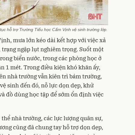
 tục hỗ trợ Trường Tiểu học Cẩm Vịnh vệ sinh trường lớp.
h, mưa lớn kéo dài kết hợp với việc xả
h trạng ngập lụt nghiêm trọng. Suốt một
trong biển nước, trong các phòng học ở
ần 1 mét. Trong điều kiện khó khăn ấy,
iên nhà trường vẫn kiên trì bám trường,
vệ sinh đến đó, nỗ lực dọn dẹp, khử
 và đồ dùng học tập để sớm ổn định việc
 thể nhà trường, các lực lượng quân sự,
ương cũng đã chung tay hỗ trợ dọn dẹp,