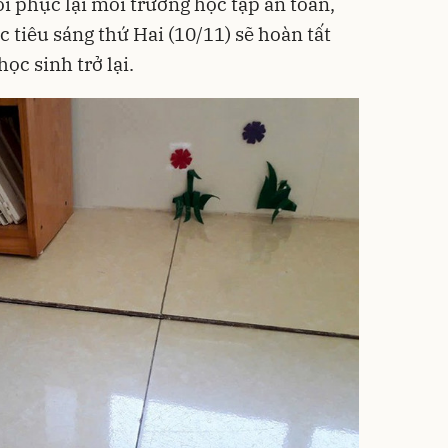
ôi phục lại môi trường học tập an toàn,
 tiêu sáng thứ Hai (10/11) sẽ hoàn tất
ọc sinh trở lại.