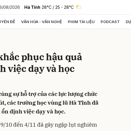
8/08/2026
Hà Tĩnh
28°C
/ 25 - 28°C
YÊN ĐỀ
VĂN HÓA - VĂN NGHỆ
PHIM TÀI LIỆU
PODCAST
DỰ
bình luận
 khắc phục hậu quả
nh việc dạy và học
 cùng sự hỗ trợ của các lực lượng chức
Hủy
G
út, các trường học vùng lũ Hà Tĩnh đã
ổn định việc dạy và học.
29/10 đến 4/11 đã gây ngập lụt nghiêm