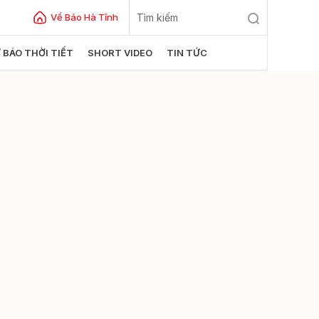
Về Báo Hà Tĩnh
 BÁO THỜI TIẾT
SHORT VIDEO
TIN TỨC
ửi