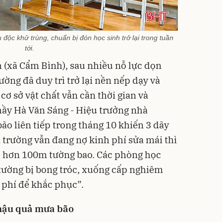
độc khử trùng, chuẩn bị đón học sinh trở lại trong tuần
tới.
 (xã Cẩm Bình), sau nhiều nỗ lực dọn
rường đã duy trì trở lại nền nếp dạy và
 cơ sở vật chất vẫn cần thời gian và
hầy Hà Văn Sáng - Hiệu trưởng nhà
bão liên tiếp trong tháng 10 khiến 3 dãy
 trường vẫn đang nợ kinh phí sửa mái thì
ập hơn 100m tường bao. Các phòng học
tường bị bong tróc, xuống cấp nghiêm
h phí để khắc phục”.
hậu quả mưa bão