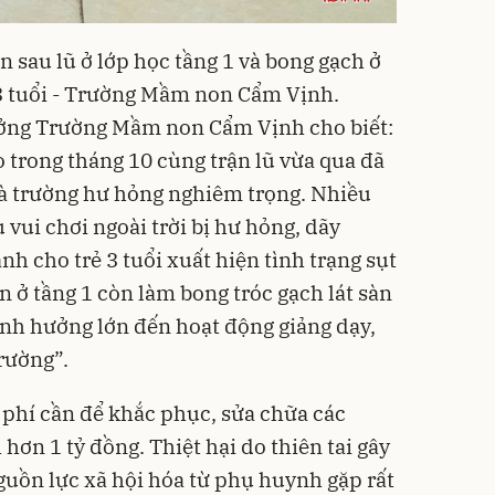
n sau lũ ở lớp học tầng 1 và bong gạch ở
 3 tuổi - Trường Mầm non Cẩm Vịnh.
rưởng Trường Mầm non Cẩm Vịnh cho biết:
 trong tháng 10 cùng trận lũ vừa qua đã
hà trường hư hỏng nghiêm trọng. Nhiều
vui chơi ngoài trời bị hư hỏng, dãy
h cho trẻ 3 tuổi xuất hiện tình trạng sụt
n ở tầng 1 còn làm bong tróc gạch lát sàn
 ảnh hưởng lớn đến hoạt động giảng dạy,
trường”.
h phí cần để khắc phục, sửa chữa các
ơn 1 tỷ đồng. Thiệt hại do thiên tai gây
guồn lực xã hội hóa từ phụ huynh gặp rất