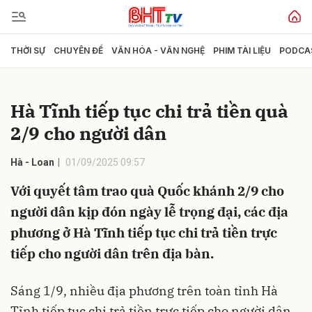
THỜI SỰ
CHUYÊN ĐỀ
VĂN HÓA - VĂN NGHỆ
PHIM TÀI LIỆU
PODCA
Gửi bình luận
Hà Tĩnh tiếp tục chi trả tiền quà
2/9 cho người dân
Hà - Loan
01/09/2025 09:57
Với quyết tâm trao quà Quốc khánh 2/9 cho
người dân kịp đón ngày lễ trọng đại, các địa
Hủy
Gửi
phương ở Hà Tĩnh tiếp tục chi trả tiền trực
tiếp cho người dân trên địa bàn.
Sáng 1/9, nhiều địa phương trên toàn tỉnh Hà
Tĩnh tiếp tục chi trả tiền trực tiếp cho người dân