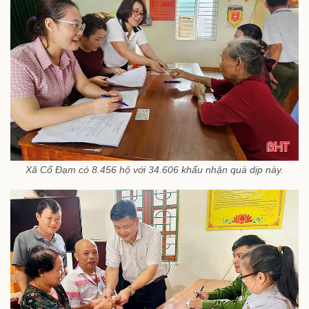
Xã Cổ Đạm có 8.456 hộ với 34.606 khẩu nhận quà dịp này.