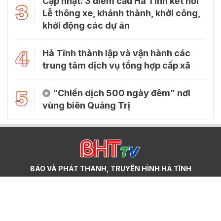
Cập nhật: 3 điểm cầu Hà Tĩnh kết nối
3
Lễ thông xe, khánh thành, khởi công,
khởi động các dự án
4
Hà Tĩnh thành lập và vận hành các
trung tâm dịch vụ tổng hợp cấp xã
5
“Chiến dịch 500 ngày đêm” nơi
vùng biên Quảng Trị
BÁO VÀ PHÁT THANH, TRUYỀN HÌNH HÀ TĨNH
Giám đốc: Nghiêm Sỹ Đống
Trụ sở chính: Số 22, đường Phan Đình Phùng, phường Thành Sen,
tỉnh Hà Tĩnh