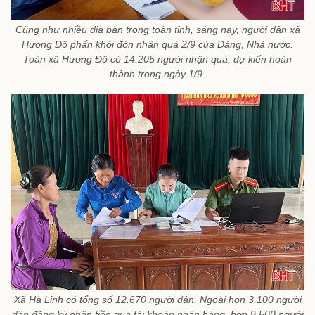
Cũng như nhiều địa bàn trong toàn tỉnh, sáng nay, người dân xã
Hương Đô phấn khởi đón nhận quà 2/9 của Đảng, Nhà nước.
Toàn xã Hương Đô có 14.205 người nhận quà, dự kiến hoàn
thành trong ngày 1/9.
Xã Hà Linh có tổng số 12.670 người dân. Ngoài hơn 3.100 người
dân đăng ký nhận tiền qua tài khoản ngân hàng, hơn 9.500 người