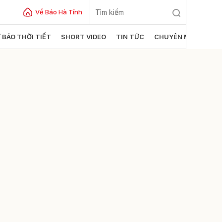
Về Báo Hà Tĩnh
 BÁO THỜI TIẾT
SHORT VIDEO
TIN TỨC
CHUYÊN MỤC
ửi