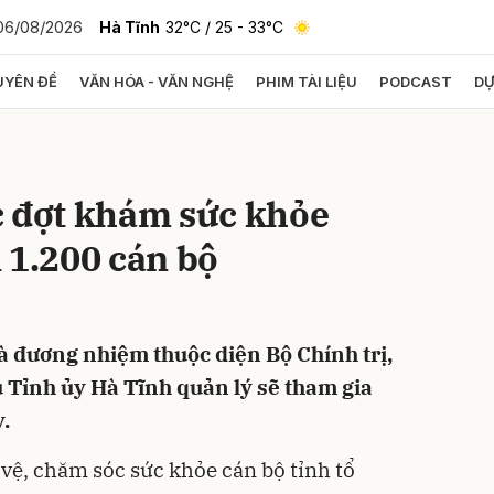
06/08/2026
Hà Tĩnh
32°C
/ 25 - 33°C
YÊN ĐỀ
VĂN HÓA - VĂN NGHỆ
PHIM TÀI LIỆU
PODCAST
DỰ
bình luận
c đợt khám sức khỏe
n 1.200 cán bộ
và đương nhiệm thuộc diện Bộ Chính trị,
Hủy
G
 Tỉnh ủy Hà Tĩnh quản lý sẽ tham gia
.
vệ, chăm sóc sức khỏe cán bộ tỉnh tổ