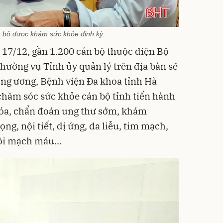
 bộ được khám sức khỏe định kỳ.
- 17/12, gần 1.200 cán bộ thuộc diện Bộ
Thường vụ Tỉnh ủy quản lý trên địa bàn sẽ
rung ương, Bệnh viện Đa khoa tỉnh Hà
chăm sóc sức khỏe cán bộ tỉnh tiến hành
hóa, chẩn đoán ung thư sớm, khám
ng, nội tiết, dị ứng, da liễu, tim mạch,
ồi mạch máu...