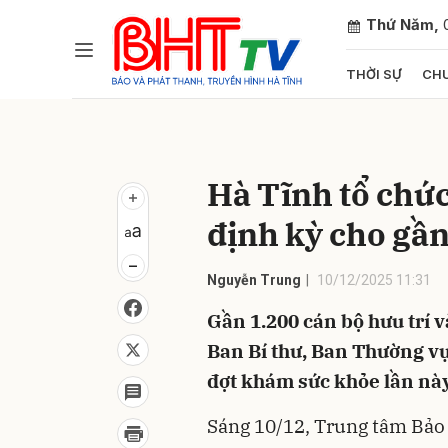
Thứ Năm,
THỜI SỰ
CHU
Gửi 
Hà Tĩnh tổ chứ
định kỳ cho gầ
Nguyễn Trung
10/12/2025 11:31
Gần 1.200 cán bộ hưu trí 
Ban Bí thư, Ban Thường vụ
đợt khám sức khỏe lần này
Sáng 10/12, Trung tâm Bảo 