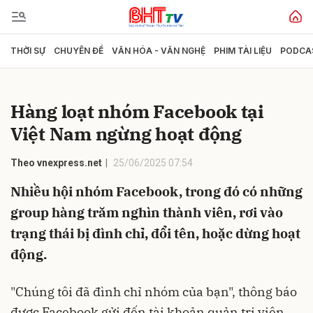
THỜI SỰ
CHUYÊN ĐỀ
VĂN HÓA - VĂN NGHỆ
PHIM TÀI LIỆU
PODCA
Gửi bình luận
Hàng loạt nhóm Facebook tại
Việt Nam ngừng hoạt động
Theo vnexpress.net
25/06/2025 07:54
Nhiều hội nhóm Facebook, trong đó có những
group hàng trăm nghìn thành viên, rơi vào
Hủy
Gửi
trạng thái bị đình chỉ, đổi tên, hoặc dừng hoạt
động.
"Chúng tôi đã đình chỉ nhóm của bạn", thông báo
được Facebook gửi đến tài khoản quản trị viên