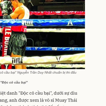
ô cầu bại” Nguyễn Trần Duy Nhất chuẩn bị thi đấu
"Độc cô cầu bại"
ệt danh "Độc cô cầu bại", dưới sự dìu
ang, anh được xem là võ sĩ Muay Thái