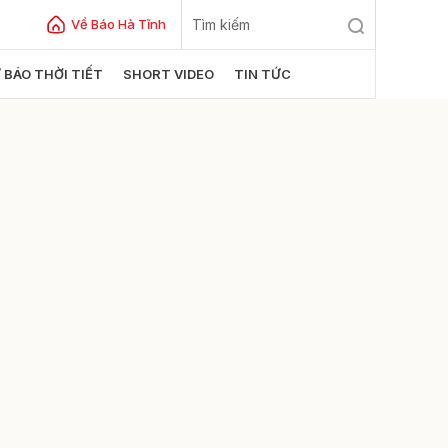
Về Báo Hà Tĩnh
 BÁO THỜI TIẾT
SHORT VIDEO
TIN TỨC
ửi