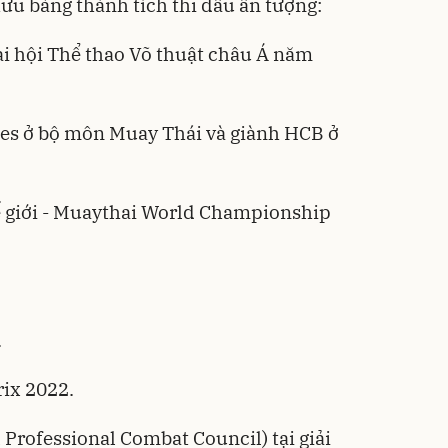
ữu bảng thành tích thi đấu ấn tượng:
Đại hội Thể thao Võ thuật châu Á năm
es ở bộ môn Muay Thái và giành HCB ở
ế giới - Muaythai World Championship
.
ix 2022.
 Professional Combat Council) tại giải