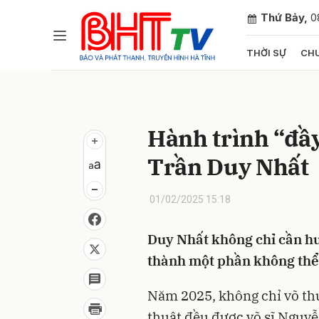
Thứ Bảy,
0
THỜI SỰ
CHU
Gửi 
Hành trình “đầ
Trần Duy Nhất
01/02/2025 15:18
Duy Nhất không chỉ cần h
thành một phần không thể 
Năm 2025, không chỉ võ thu
thuật đều được võ sĩ Nguyễ