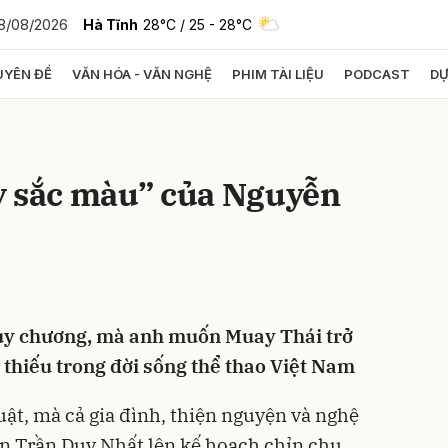
8/08/2026
Hà Tĩnh
28°C
/ 25 - 28°C
YÊN ĐỀ
VĂN HÓA - VĂN NGHỆ
PHIM TÀI LIỆU
PODCAST
DỰ
bình luận
y sắc màu” của Nguyễn
uy chương, mà anh muốn Muay Thái trở
Hủy
G
thiếu trong đời sống thể thao Việt Nam
ật, mà cả gia đình, thiện nguyện và nghệ
n Trần Duy Nhất lên kế hoạch chỉn chu,