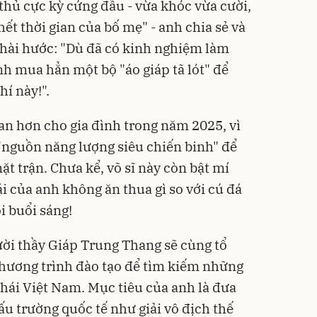
i thủ cực kỳ cứng đầu - vừa khóc vừa cười,
hết thời gian của bố mẹ" - anh chia sẻ và
hài hước: "Dù đã có kinh nghiệm làm
nh mua hẳn một bộ "áo giáp tã lót" để
hí này!".
an hơn cho gia đình trong năm 2025, vì
 "nguồn năng lượng siêu chiến binh" để
t trận. Chưa kể, võ sĩ này còn bật mí
 của anh không ăn thua gì so với cú đá
i buổi sáng!
ời thầy Giáp Trung Thang sẽ cùng tổ
chương trình đào tạo để tìm kiếm những
hái Việt Nam. Mục tiêu của anh là đưa
đấu trường quốc tế như giải vô địch thế