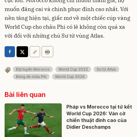
cực lớn. Morocco không chỉ muốn tham gia; họ
muốn đăng cai và chinh phục đỉnh cao nhất. Với
nền tảng hiện tại, giấc mơ về một chiếc cúp vàng
World Cup cho châu Phi có lẽ không còn quá xa
vời đối với những chú Sư tử vùng Atlas.
Đội tuyển Morocco
World Cup 2022
Sư tử Atlas
Bóng đá châu Phi
World Cup 2026
Bài liên quan
Pháp vs Morocco tại tứ kết
World Cup 2026: Ván cờ
chiến thuật đỉnh cao của
Didier Deschamps