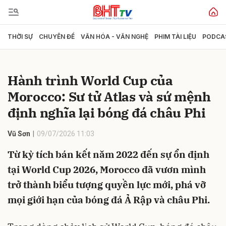
THỜI SỰ
CHUYÊN ĐỀ
VĂN HÓA - VĂN NGHỆ
PHIM TÀI LIỆU
PODCA
Gửi bình luận
Hành trình World Cup của
Morocco: Sư tử Atlas và sứ mệnh
định nghĩa lại bóng đá châu Phi
Vũ Sơn
09/07/2026 11:03
Từ kỳ tích bán kết năm 2022 đến sự ổn định
Hủy
Gửi
tại World Cup 2026, Morocco đã vươn mình
trở thành biểu tượng quyền lực mới, phá vỡ
mọi giới hạn của bóng đá Ả Rập và châu Phi.