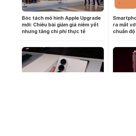
Bóc tách mô hình Apple Upgrade
Smartpho
mới: Chiêu bài giảm giá niêm yết
ra mắt vớ
nhưng tăng chi phí thực tế
chuẩn độ 
Nâng cấp camera trên Galaxy Z
Hiệu năn
Fold8 Ultra: Đột phá chụp ảnh
Snapdrago
200MP HDR đa khung hình
9.070mAh