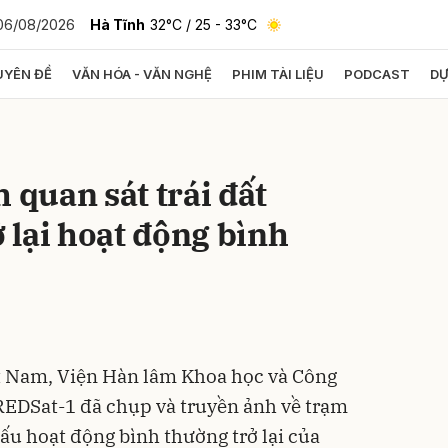
06/08/2026
Hà Tĩnh
32°C
/ 25 - 33°C
YÊN ĐỀ
VĂN HÓA - VĂN NGHỆ
PHIM TÀI LIỆU
PODCAST
DỰ
bình luận
 quan sát trái đất
lại hoạt động bình
Hủy
G
t Nam, Viện Hàn lâm Khoa học và Công
REDSat-1 đã chụp và truyền ảnh về trạm
ấu hoạt động bình thường trở lại của