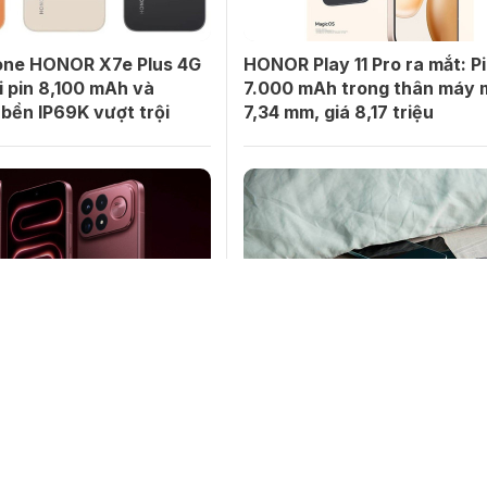
ne HONOR X7e Plus 4G
HONOR Play 11 Pro ra mắt: P
i pin 8,100 mAh và
7.000 mAh trong thân máy
bền IP69K vượt trội
7,34 mm, giá 8,17 triệu
g Redmi K100 Pro Max:
Rủi ro quá nhiệt khi sạc điện
n 8 Elite Gen 5 và pin
trên giường ngủ: Cơ chế gâ
 ấn tượng ra sao?
hiểm từ pin Lithium-ion