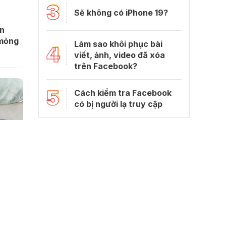
3
Sẽ không có iPhone 19?
in
 mỏng
Làm sao khôi phục bài
4
viết, ảnh, video đã xóa
trên Facebook?
5
Cách kiểm tra Facebook
có bị người lạ truy cập
 thoại
y nguy