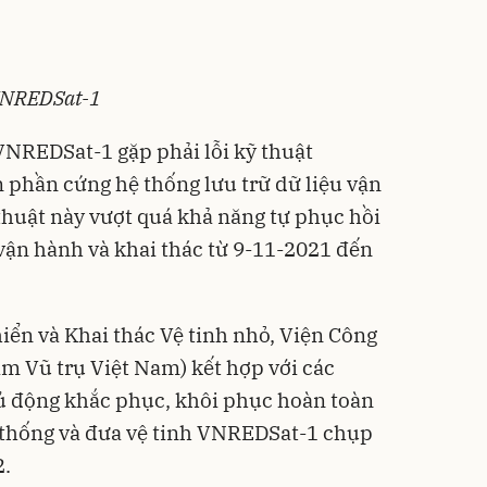
 VNREDSat-1
VNREDSat-1 gặp phải lỗi kỹ thuật
 phần cứng hệ thống lưu trữ dữ liệu vận
 thuật này vượt quá khả năng tự phục hồi
vận hành và khai thác từ 9-11-2021 đến
iển và Khai thác Vệ tinh nhỏ, Viện Công
âm Vũ trụ Việt Nam) kết hợp với các
ủ động khắc phục, khôi phục hoàn toàn
 thống và đưa vệ tinh VNREDSat-1 chụp
2.