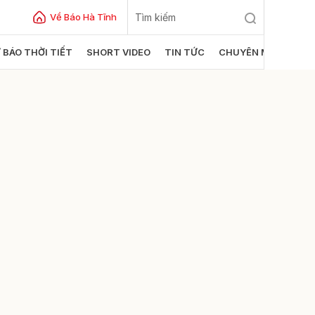
Về Báo Hà Tĩnh
 BÁO THỜI TIẾT
SHORT VIDEO
TIN TỨC
CHUYÊN MỤC
ửi