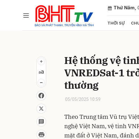
Thứ Năm,
THỜI SỰ
CHU
Gửi 
Hệ thống vệ tinh
VNREDSat-1 trở 
thường
05/05/2025 10:59
Theo Trung tâm Vũ trụ Việ
nghệ Việt Nam, vệ tinh VN
mặt đất ở Việt Nam, đánh d