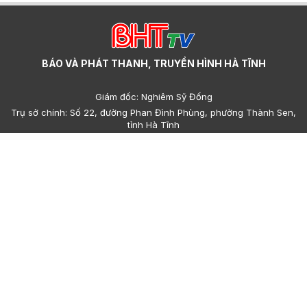
BÁO VÀ PHÁT THANH, TRUYỀN HÌNH HÀ TĨNH
Giám đốc: Nghiêm Sỹ Đống
Trụ sở chính: Số 22, đường Phan Đình Phùng, phường Thành Sen,
tỉnh Hà Tĩnh
Cơ sở 2: Số 223, đường Nguyễn Huy Tự, phường Thành Sen, tỉnh
Hà Tĩnh
Điện thoại: (023)95.858.608, (023)93.693.427 - Email:
hatinhdientu@baohatinh.vn - toasoan@baohatinh.vn
QC: (023)93.856.715 - Email quảng cáo: quangcao@baohatinh.vn
- ads@hatinhtv.vn
Giấy phép số: 15/GP-BTTTT do Bộ Thông tin - Truyền thông cấp
ngày 17 tháng 01 năm 2022.
© Bản quyền thuộc về Báo và phát thanh, truyền hình Hà Tĩnh.
Cấm sao chép dưới mọi hình thức nếu không có sự chấp thuận
bằng văn bản.