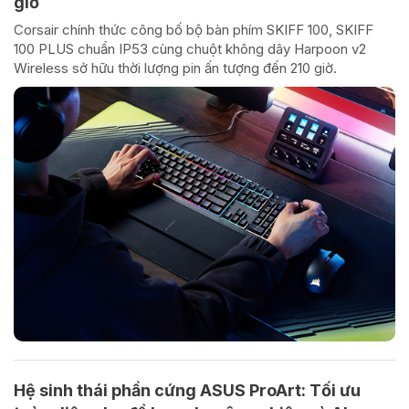
giờ
Corsair chính thức công bố bộ bàn phím SKIFF 100, SKIFF
100 PLUS chuẩn IP53 cùng chuột không dây Harpoon v2
Wireless sở hữu thời lượng pin ấn tượng đến 210 giờ.
Hệ sinh thái phần cứng ASUS ProArt: Tối ưu