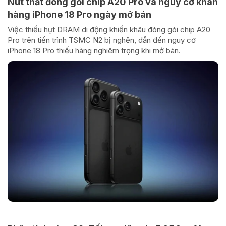
Nút thắt đóng gói chip A20 Pro và nguy cơ khan
hàng iPhone 18 Pro ngày mở bán
Việc thiếu hụt DRAM di động khiến khâu đóng gói chip A20
Pro trên tiến trình TSMC N2 bị nghẽn, dẫn đến nguy cơ
iPhone 18 Pro thiếu hàng nghiêm trọng khi mở bán.