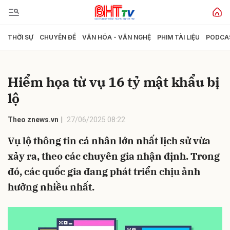
THỜI SỰ
CHUYÊN ĐỀ
VĂN HÓA - VĂN NGHỆ
PHIM TÀI LIỆU
PODCA
Gửi bình luận
Hiểm họa từ vụ 16 tỷ mật khẩu bị
lộ
Theo znews.vn
27/06/2025 08:22
Vụ lộ thông tin cá nhân lớn nhất lịch sử vừa
xảy ra, theo các chuyên gia nhận định. Trong
Hủy
Gửi
đó, các quốc gia đang phát triển chịu ảnh
hưởng nhiều nhất.