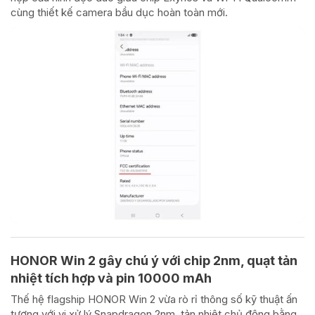
cùng thiết kế camera bầu dục hoàn toàn mới.
HONOR Win 2 gây chú ý với chip 2nm, quạt tản
nhiệt tích hợp và pin 10000 mAh
Thế hệ flagship HONOR Win 2 vừa rò rỉ thông số kỹ thuật ấn
tượng với vi xử lý Snapdragon 2nm, tản nhiệt chủ động bằng