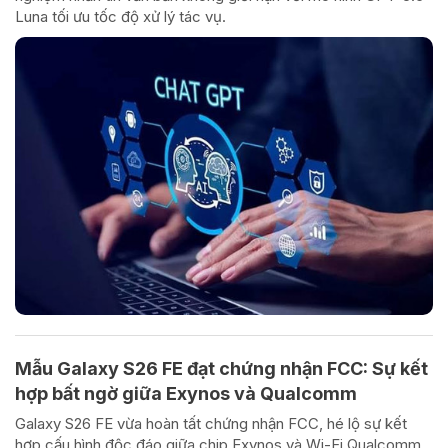
Luna tối ưu tốc độ xử lý tác vụ.
Mẫu Galaxy S26 FE đạt chứng nhận FCC: Sự kết
hợp bất ngờ giữa Exynos và Qualcomm
Galaxy S26 FE vừa hoàn tất chứng nhận FCC, hé lộ sự kết
hợp cấu hình độc đáo giữa chip Exynos và Wi-Fi Qualcomm