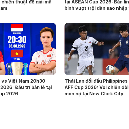
 chiến thuật để giải mã
tại ASEAN Cup 2026: Bản lĩn
Nam
binh vượt trội dàn sao nhập 
a vs Việt Nam 20h30
Thái Lan đối đầu Philippines 
2026: Đấu trí bản lề tại
AFF Cup 2026: Voi chiến đòi 
up 2026
món nợ tại New Clark City