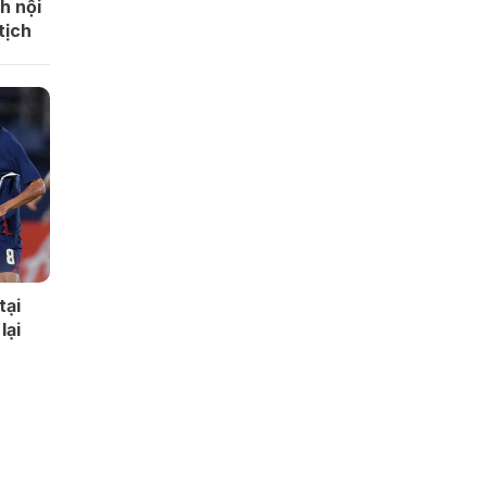
h nội
tịch
tại
lại