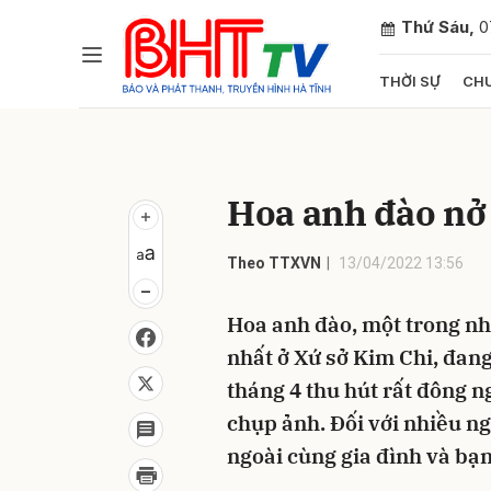
Thứ Sáu,
0
THỜI SỰ
CHU
Gửi 
Hoa anh đào nở
Theo TTXVN
13/04/2022 13:56
Hoa anh đào, một trong nh
nhất ở Xứ sở Kim Chi, đang
tháng 4 thu hút rất đông 
chụp ảnh. Đối với nhiều ng
ngoài cùng gia đình và bạn