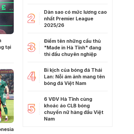
Dàn sao có mức lương cao
2
nhất Premier League
2025/26
m
Điểm tên những cầu thủ
3
g tại
"Made in Hà Tĩnh" đang
thi đấu chuyên nghiệp
Bi kịch của bóng đá Thái
4
Lan: Nỗi ám ảnh mang tên
bóng đá Việt Nam
6 VĐV Hà Tĩnh cùng
5
khoác áo CLB bóng
chuyền nữ hàng đầu Việt
Nam
onesia