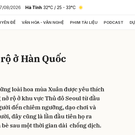
7/08/2026
Hà Tĩnh
32°C
/ 25 - 33°C
YÊN ĐỀ
VĂN HÓA - VĂN NGHỆ
PHIM TÀI LIỆU
PODCAST
DỰ
bình luận
 rộ ở Hàn Quốc
ững loài hoa mùa Xuân được yêu thích
 nở rộ ở khu vực Thủ đô Seoul từ đầu
Hủy
G
người đến chiêm ngưỡng, dạo chơi và
ười, đây cũng là lần đầu tiên họ ra
 bè sau một thời gian dài chống dịch.