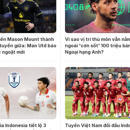
biến Mason Mount thành
Vì sao vị trí thủ môn vẫn nằ
tuyến giữa: Man Utd báo
ngoài 'cơn sốt' 100 triệu bản
c ngoặt mới
Ngoại hạng Anh?
a Indonesia tiết lộ 3
Tuyển Việt Nam đối đầu Ind