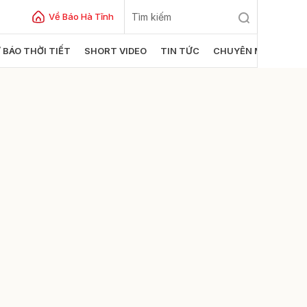
Về Báo Hà Tĩnh
 BÁO THỜI TIẾT
SHORT VIDEO
TIN TỨC
CHUYÊN MỤC
ửi