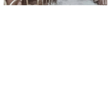
Ngân hàng CSXH Hà Tĩnh là đơn vị xuất sắc
nhất khu vực V
Với những kết quả nổi bật trong triển khai hoạt động tín dụng
chính sách năm 2025, Ngân hàng CSXH Chi nhánh tỉnh Hà
Tĩnh được vinh danh đơn vị xuất sắc nhất khu vực V.