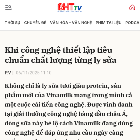
THỜI SỰ
CHUYÊN ĐỀ
VĂN HÓA - VĂN NGHỆ
PHIM TÀI LIỆU
PODCA
Gửi bình luận
Khi công nghệ thiết lập tiêu
chuẩn chất lượng từng ly sữa
P.V
06/11/2025 11:10
Không chỉ là ly sữa tươi giàu protein, sản
phẩm mới của Vinamilk mang trong mình cả
Hủy
Gửi
một cuộc cải tiến công nghệ. Được vinh danh
tại giải thưởng công nghệ hàng đầu châu Á,
dòng sữa này hé lộ cách Vinamilk đang dùng
công nghệ để đáp ứng nhu cầu ngày càng