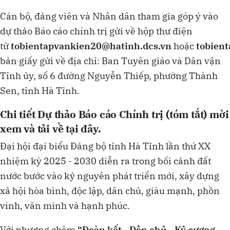
Cán bộ, đảng viên và Nhân dân tham gia góp ý vào
dự thảo Báo cáo chính trị gửi về hộp thư điện
tử
tobientapvankien20@hatinh.dcs.vn
hoặc
tobien
bản giấy gửi về địa chỉ: Ban Tuyên giáo và Dân vận
Tỉnh ủy, số 6 đường Nguyễn Thiếp, phường Thành
Sen, tỉnh Hà Tĩnh.
Chi tiết Dự thảo Báo cáo Chính trị (tóm tắt)
mời
xem và tải về tại đây.
Đại hội đại biểu Đảng bộ tỉnh Hà Tĩnh lần thứ XX
nhiệm kỳ 2025 - 2030 diễn ra trong bối cảnh đất
nước bước vào kỷ nguyên phát triển mới, xây dựng
xã hội hòa bình, độc lập, dân chủ, giàu mạnh, phồn
vinh, văn minh và hạnh phúc.
Với phương châm
“Đoàn kết - Dân chủ - Kỷ cương -