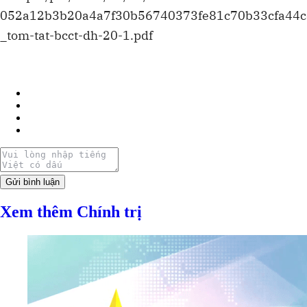
052a12b3b20a4a7f30b56740373fe81c70b33cfa44c
_tom-tat-bcct-dh-20-1.pdf
Gửi bình luận
Xem thêm Chính trị