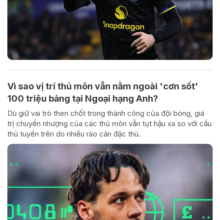
Vì sao vị trí thủ môn vẫn nằm ngoài 'cơn sốt'
100 triệu bảng tại Ngoại hạng Anh?
Dù giữ vai trò then chốt trong thành công của đội bóng, giá
trị chuyển nhượng của các thủ môn vẫn tụt hậu xa so với cầu
thủ tuyến trên do nhiều rào cản đặc thù.