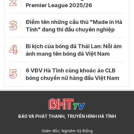
2
Premier League 2025/26
3
Điểm tên những cầu thủ "Made in Hà
Tĩnh" đang thi đấu chuyên nghiệp
4
Bi kịch của bóng đá Thái Lan: Nỗi ám
ảnh mang tên bóng đá Việt Nam
5
6 VĐV Hà Tĩnh cùng khoác áo CLB
bóng chuyền nữ hàng đầu Việt Nam
BÁO VÀ PHÁT THANH, TRUYỀN HÌNH HÀ TĨNH
Giám đốc: Nghiêm Sỹ Đống