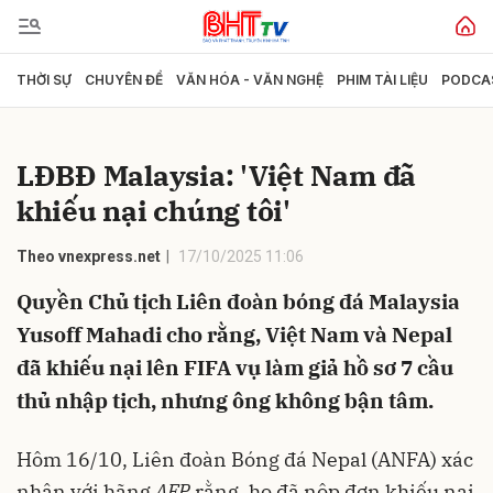
THỜI SỰ
CHUYÊN ĐỀ
VĂN HÓA - VĂN NGHỆ
PHIM TÀI LIỆU
PODCA
Gửi bình luận
LĐBĐ Malaysia: 'Việt Nam đã
khiếu nại chúng tôi'
Theo vnexpress.net
17/10/2025 11:06
Quyền Chủ tịch Liên đoàn bóng đá Malaysia
Yusoff Mahadi cho rằng, Việt Nam và Nepal
Hủy
Gửi
đã khiếu nại lên FIFA vụ làm giả hồ sơ 7 cầu
thủ nhập tịch, nhưng ông không bận tâm.
Hôm 16/10, Liên đoàn Bóng đá Nepal (ANFA) xác
nhận với hãng
AFP
rằng, họ đã nộp đơn khiếu nại