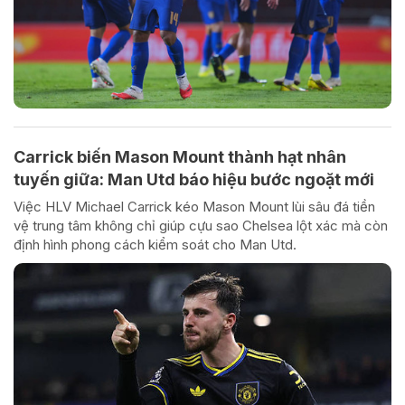
Carrick biến Mason Mount thành hạt nhân
tuyến giữa: Man Utd báo hiệu bước ngoặt mới
Việc HLV Michael Carrick kéo Mason Mount lùi sâu đá tiền
vệ trung tâm không chỉ giúp cựu sao Chelsea lột xác mà còn
định hình phong cách kiểm soát cho Man Utd.