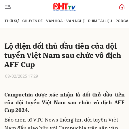
THỜI SỰ
CHUYÊN ĐỀ
VĂN HÓA - VĂN NGHỆ
PHIM TÀI LIỆU
PODCA
Gửi bình luận
Lộ diện đối thủ đầu tiên của đội
tuyển Việt Nam sau chức vô địch
AFF Cup
08/02/2025 17:29
Hủy
Gửi
Campuchia được xác nhận là đối thủ đầu tiên
của đội tuyển Việt Nam sau chức vô địch AFF
Cup 2024.
Báo điện tử VTC News thông tin, đội tuyển Việt
Nam đấu giao hữu với Campuchia trên sân vận