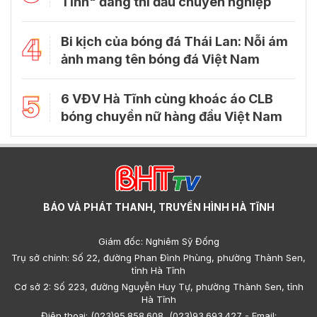
Tĩnh" đang thi đấu chuyên nghiệp
4
Bi kịch của bóng đá Thái Lan: Nỗi ám
ảnh mang tên bóng đá Việt Nam
5
6 VĐV Hà Tĩnh cùng khoác áo CLB
bóng chuyền nữ hàng đầu Việt Nam
BÁO VÀ PHÁT THANH, TRUYỀN HÌNH HÀ TĨNH
Giám đốc: Nghiêm Sỹ Đống
Trụ sở chính: Số 22, đường Phan Đình Phùng, phường Thành Sen,
tỉnh Hà Tĩnh
Cơ sở 2: Số 223, đường Nguyễn Huy Tự, phường Thành Sen, tỉnh
Hà Tĩnh
Điện thoại: (023)95.858.608, (023)93.693.427 - Email: