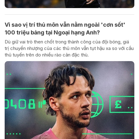
Vì sao vị trí thủ môn vẫn nằm ngoài 'cơn sốt'
100 triệu bảng tại Ngoại hạng Anh?
Dù giữ vai trò then chốt trong thành công của đội bóng, giá
trị chuyển nhượng của các thủ môn vẫn tụt hậu xa so với cầu
thủ tuyến trên do nhiều rào cản đặc thù.