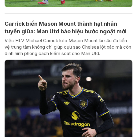
Carrick biến Mason Mount thành hạt nhân
tuyến giữa: Man Utd báo hiệu bước ngoặt mới
Việc HLV Michael Carrick kéo Mason Mount lùi sâu đá tiền
vệ trung tâm không chỉ giúp cựu sao Chelsea lột xác mà còn
định hình phong cách kiểm soát cho Man Utd.