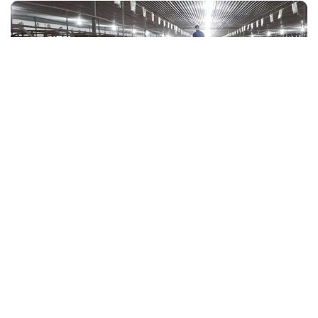
Ngân hàng CSXH Hà Tĩnh là đơn vị xuất sắc
nhất khu vực V
Với những kết quả nổi bật trong triển khai hoạt động tín dụng
chính sách năm 2025, Ngân hàng CSXH Chi nhánh tỉnh Hà
Tĩnh được vinh danh đơn vị xuất sắc nhất khu vực V.