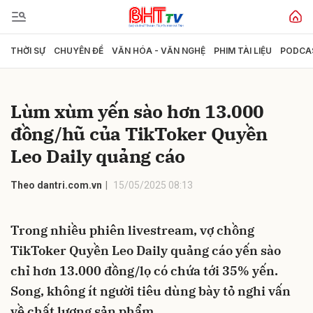
THỜI SỰ
CHUYÊN ĐỀ
VĂN HÓA - VĂN NGHỆ
PHIM TÀI LIỆU
PODCA
Gửi bình luận
Lùm xùm yến sào hơn 13.000
đồng/hũ của TikToker Quyền
Leo Daily quảng cáo
Theo dantri.com.vn
15/05/2025 08:13
Hủy
Gửi
Trong nhiều phiên livestream, vợ chồng
TikToker Quyền Leo Daily quảng cáo yến sào
chỉ hơn 13.000 đồng/lọ có chứa tới 35% yến.
Song, không ít người tiêu dùng bày tỏ nghi vấn
về chất lượng sản phẩm.