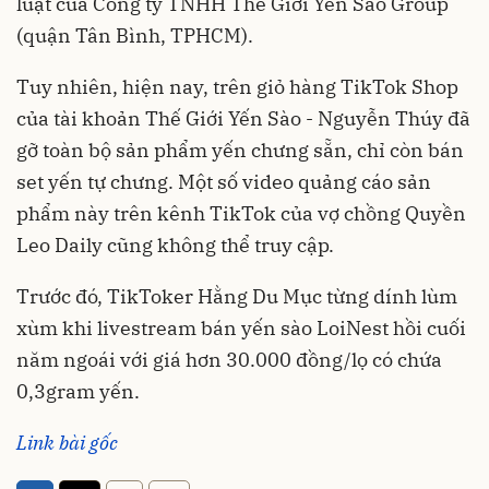
luật của Công ty TNHH Thế Giới Yến Sào Group
(quận Tân Bình, TPHCM).
Tuy nhiên, hiện nay, trên giỏ hàng TikTok Shop
của tài khoản Thế Giới Yến Sào - Nguyễn Thúy đã
gỡ toàn bộ sản phẩm yến chưng sẵn, chỉ còn bán
set yến tự chưng. Một số video quảng cáo sản
phẩm này trên kênh TikTok của vợ chồng Quyền
Leo Daily cũng không thể truy cập.
Trước đó, TikToker Hằng Du Mục từng dính lùm
xùm khi livestream bán yến sào LoiNest hồi cuối
năm ngoái với giá hơn 30.000 đồng/lọ có chứa
0,3gram yến.
Link bài gốc