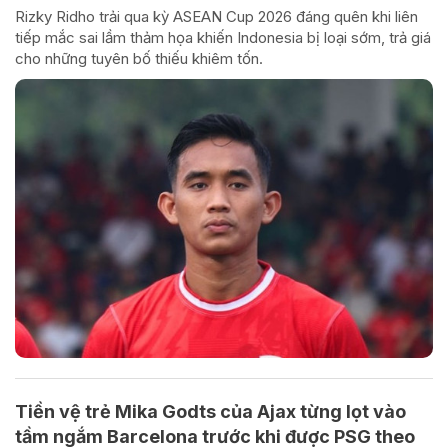
Rizky Ridho trải qua kỳ ASEAN Cup 2026 đáng quên khi liên
tiếp mắc sai lầm thảm họa khiến Indonesia bị loại sớm, trả giá
cho những tuyên bố thiếu khiêm tốn.
Tiền vệ trẻ Mika Godts của Ajax từng lọt vào
tầm ngắm Barcelona trước khi được PSG theo