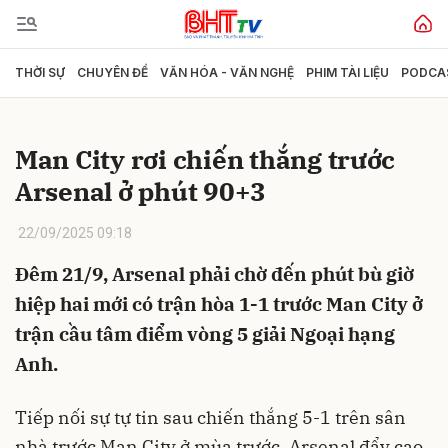
THỜI SỰ
CHUYÊN ĐỀ
VĂN HÓA - VĂN NGHỆ
PHIM TÀI LIỆU
PODCA
Gửi bình luận
Man City rơi chiến thắng trước
Arsenal ở phút 90+3
22/09/2025 09:18
Đêm 21/9, Arsenal phải chờ đến phút bù giờ
hiệp hai mới có trận hòa 1-1 trước Man City ở
Hủy
Gửi
trận cầu tâm điểm vòng 5 giải Ngoại hạng
Anh.
Tiếp nối sự tự tin sau chiến thắng 5-1 trên sân
nhà trước Man City ở mùa trước, Arsenal đẩy cao