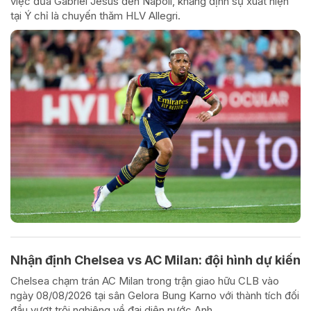
việc đưa Gabriel Jesus đến Napoli, khẳng định sự xuất hiện
tại Ý chỉ là chuyến thăm HLV Allegri.
Nhận định Chelsea vs AC Milan: đội hình dự kiến
Chelsea chạm trán AC Milan trong trận giao hữu CLB vào
ngày 08/08/2026 tại sân Gelora Bung Karno với thành tích đối
đầu vượt trội nghiêng về đại diện nước Anh.