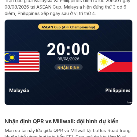
Trận đấu giữa Malaysia và Philippines diễn ra lúc 20h00 ngày
08/08/2026 tại ASEAN Cup. Malaysia hiện đứng thứ 3 có 6
điểm, Philippines xếp ngay sau ở vị trí thứ 4.
Nhận định QPR vs Millwall: đội hình dự kiến
Màn so tài nảy lửa giữa QPR và Millwall tại Loftus Road trong
khuôn khổ vòng loại trực tiếp EFL Cup, nơi áp lực tâm lý và