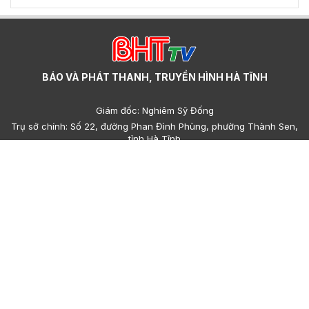
BÁO VÀ PHÁT THANH, TRUYỀN HÌNH HÀ TĨNH
Giám đốc: Nghiêm Sỹ Đống
Trụ sở chính: Số 22, đường Phan Đình Phùng, phường Thành Sen,
tỉnh Hà Tĩnh
Cơ sở 2: Số 223, đường Nguyễn Huy Tự, phường Thành Sen, tỉnh
Hà Tĩnh
Điện thoại: (023)95.858.608, (023)93.693.427 - Email:
hatinhdientu@baohatinh.vn - toasoan@baohatinh.vn
QC: (023)93.856.715 - Email quảng cáo: quangcao@baohatinh.vn
- ads@hatinhtv.vn
Giấy phép số: 15/GP-BTTTT do Bộ Thông tin - Truyền thông cấp
ngày 17 tháng 01 năm 2022.
© Bản quyền thuộc về Báo và phát thanh, truyền hình Hà Tĩnh.
Cấm sao chép dưới mọi hình thức nếu không có sự chấp thuận
bằng văn bản.