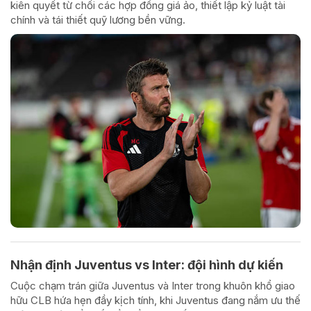
kiên quyết từ chối các hợp đồng giá ảo, thiết lập kỷ luật tài
chính và tái thiết quỹ lương bền vững.
Nhận định Juventus vs Inter: đội hình dự kiến
Cuộc chạm trán giữa Juventus và Inter trong khuôn khổ giao
hữu CLB hứa hẹn đầy kịch tính, khi Juventus đang nắm ưu thế