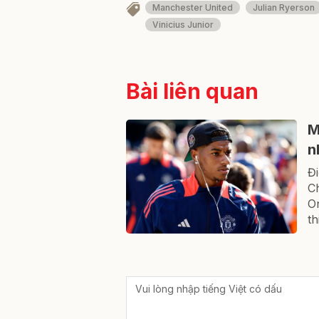
Manchester United
Julian Ryerson
Vinicius Junior
Bài liên quan
M
n
Đ
C
On
th