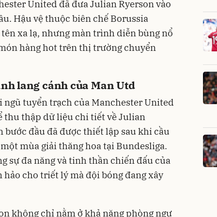
hester United đã đưa Julian Ryerson vào
ầu. Hậu vệ thuộc biên chế Borussia
tên xa lạ, nhưng màn trình diễn bùng nổ
món hàng hot trên thị trường chuyển
hành lang cánh của Man Utd
ội ngũ tuyển trạch của Manchester United
thu thập dữ liệu chi tiết về Julian
n bước đầu đã được thiết lập sau khi cầu
 một mùa giải thăng hoa tại Bundesliga.
ng sự đa năng và tinh thần chiến đấu của
hảo cho triết lý mà đội bóng đang xây
on không chỉ nằm ở khả năng phòng ngự