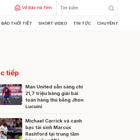
Về Báo Hà Tĩnh
 BÁO THỜI TIẾT
SHORT VIDEO
TIN TỨC
CHUYÊN MỤC
c tiếp
Man United sẵn sàng chi
21,7 triệu bảng giải bài
toán hàng thủ bằng Jhon
ửi
Lucumi
Michael Carrick và canh
bạc tái sinh Marcus
Rashford tại trung tâm