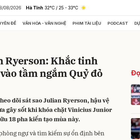
8/08/2026
Hà Tĩnh
32°C
/ 25 - 33°C
YÊN ĐỀ
VĂN HÓA - VĂN NGHỆ
PHIM TÀI LIỆU
PODCAST
DỰ
bình luận
 Ryerson: Khắc tinh
t vào tầm ngắm Quỷ đỏ
Đọ
eo dõi sát sao Julian Ryerson, hậu vệ
Hủy
G
 gây sốt khi khóa chặt Vinicius Junior
hữu 18 pha kiến tạo mùa này.
g phòng ngự và tìm kiếm sự ổn định bên