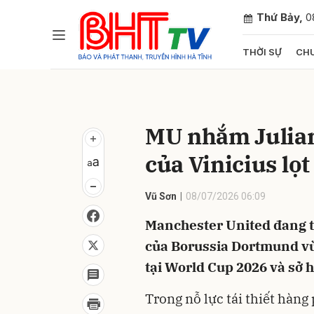
Thứ Bảy,
0
THỜI SỰ
CHU
Gửi 
MU nhắm Julian
của Vinicius lọ
Vũ Sơn
08/07/2026 06:09
Manchester United đang th
của Borussia Dortmund vừa
tại World Cup 2026 và sở 
Trong nỗ lực tái thiết hàn