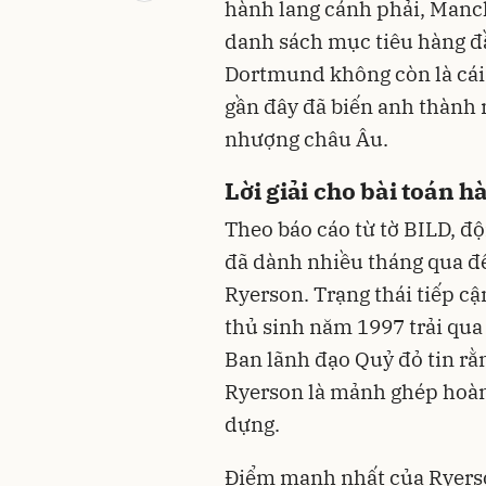
hành lang cánh phải, Manc
danh sách mục tiêu hàng đ
Dortmund không còn là cái 
gần đây đã biến anh thành 
nhượng châu Âu.
Lời giải cho bài toán 
Theo báo cáo từ tờ BILD, đ
đã dành nhiều tháng qua để 
Ryerson. Trạng thái tiếp cậ
thủ sinh năm 1997 trải qua
Ban lãnh đạo Quỷ đỏ tin rằ
Ryerson là mảnh ghép hoàn 
dựng.
Điểm mạnh nhất của Ryers