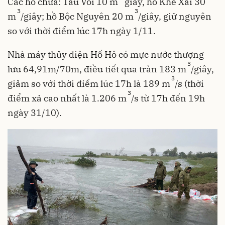
Các hồ chứa: Tàu Voi 10 m
giây, hồ Khe Xai 30
3
3
m
/giây; hồ Bộc Nguyên 20 m
/giây, giữ nguyên
so với thời điểm lúc 17h ngày 1/11.
Nhà máy thủy điện Hố Hô có mực nước thượng
3
lưu 64,91m/70m, điều tiết qua tràn 183 m
/giây,
3
giảm so với thời điểm lúc 17h là 189 m
/s (thời
3
điểm xả cao nhất là 1.206 m
/s từ 17h đến 19h
ngày 31/10).