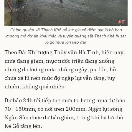
Chính quyền xã Thạch Khê nỗ lực gia cố điểm sạt lở bờ bao
moong mỏ dự án khai thác và tuyển quặng sắt Thạch Khê bị sạt
lở do mưa lớn kéo dài.
Theo Đài Khí tượng Thủy văn Hà Tĩnh, hiện nay,
mưa đang giảm, mực nước triều đang xuống
nhưng do lượng mưa những ngày qua lớn, hồ
chứa xả lũ nên mức độ ngập lụt vẫn tăng, tuy
nhiên, không quá nhiều.
Dự báo 24h tới tiếp tục mưa to, lượng mưa dự báo
70 - 150mm, có nơi trên 200mm. Ngập lụt sông
Ngàn Sâu được dự báo giảm, trong khi hạ lưu hồ
Kẻ Gỗ tăng lên.