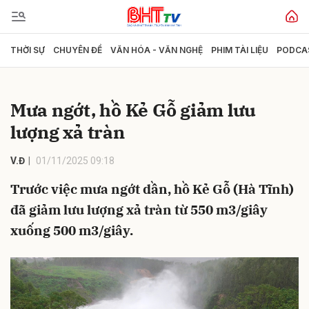
THỜI SỰ
CHUYÊN ĐỀ
VĂN HÓA - VĂN NGHỆ
PHIM TÀI LIỆU
PODCA
Gửi bình luận
Mưa ngớt, hồ Kẻ Gỗ giảm lưu
lượng xả tràn
V.Đ
01/11/2025 09:18
Trước việc mưa ngớt dần, hồ Kẻ Gỗ (Hà Tĩnh)
đã giảm lưu lượng xả tràn từ 550 m3/giây
Hủy
Gửi
xuống 500 m3/giây.