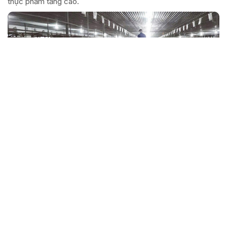
thực phẩm tăng cao.
Ngân hàng CSXH Hà Tĩnh là đơn vị xuất sắc
nhất khu vực V
Với những kết quả nổi bật trong triển khai hoạt động tín dụng
chính sách năm 2025, Ngân hàng CSXH Chi nhánh tỉnh Hà