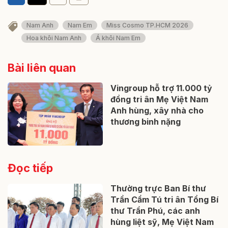
Nam Anh
Nam Em
Miss Cosmo TP.HCM 2026
Hoa khôi Nam Anh
Á khôi Nam Em
Bài liên quan
Vingroup hỗ trợ 11.000 tỷ
đồng tri ân Mẹ Việt Nam
Anh hùng, xây nhà cho
thương binh nặng
Đọc tiếp
Thường trực Ban Bí thư
Trần Cẩm Tú tri ân Tổng Bí
thư Trần Phú, các anh
hùng liệt sỹ, Mẹ Việt Nam