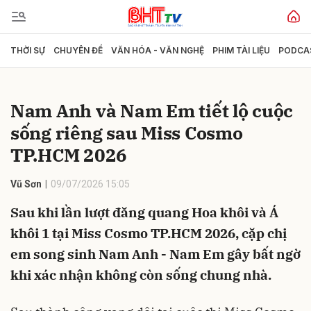
THỜI SỰ
CHUYÊN ĐỀ
VĂN HÓA - VĂN NGHỆ
PHIM TÀI LIỆU
PODCA
Gửi bình luận
Nam Anh và Nam Em tiết lộ cuộc
sống riêng sau Miss Cosmo
TP.HCM 2026
Vũ Sơn
09/07/2026 15:05
Sau khi lần lượt đăng quang Hoa khôi và Á
Hủy
Gửi
khôi 1 tại Miss Cosmo TP.HCM 2026, cặp chị
em song sinh Nam Anh - Nam Em gây bất ngờ
khi xác nhận không còn sống chung nhà.